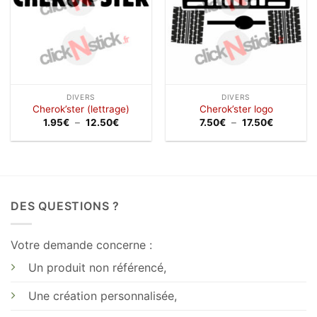
DIVERS
DIVERS
Cherok’ster (lettrage)
Cherok’ster logo
Plage
Plage
1.95
€
–
12.50
€
7.50
€
–
17.50
€
de
de
prix :
prix :
1.95€
7.50€
à
à
12.50€
17.50€
DES QUESTIONS ?
Votre demande concerne :
Un produit non référencé,
Une création personnalisée,