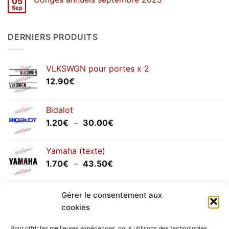
05
SOLDES
d’hiver
Sep
Aucun
2026
commentaire
sur
Congés
DERNIERS PRODUITS
annuels
septembre
2025
VLKSWGN pour portes x 2
12.90
€
Bidalot
Plage
1.20
€
–
30.00
€
de
prix :
Yamaha (texte)
1.20€
Plage
1.70
€
–
43.50
€
à
de
30.00€
prix :
Yamaha (logo circulaire)
Gérer le consentement aux
1.70€
Plage
2.00
€
–
25.90
€
à
cookies
de
43.50€
prix :
Pour offrir les meilleures expériences, nous utilisons des technologies