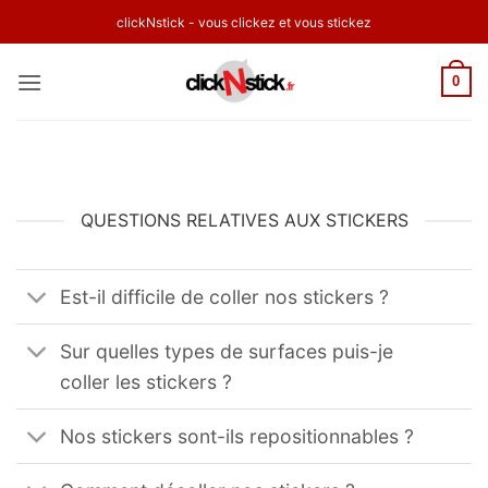
Passer
clickNstick - vous clickez et vous stickez
au
contenu
0
QUESTIONS RELATIVES AUX STICKERS
Est-il difficile de coller nos stickers ?
Sur quelles types de surfaces puis-je
coller les stickers ?
Nos stickers sont-ils repositionnables ?