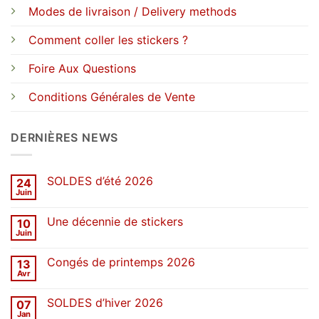
Modes de livraison / Delivery methods
Comment coller les stickers ?
Foire Aux Questions
Conditions Générales de Vente
DERNIÈRES NEWS
SOLDES d’été 2026
24
Juin
Aucun
commentaire
sur
Une décennie de stickers
10
SOLDES
d’été
Juin
Aucun
2026
commentaire
sur
Congés de printemps 2026
13
Une
décennie
Avr
Aucun
de
commentaire
stickers
sur
SOLDES d’hiver 2026
07
Congés
de
Jan
Aucun