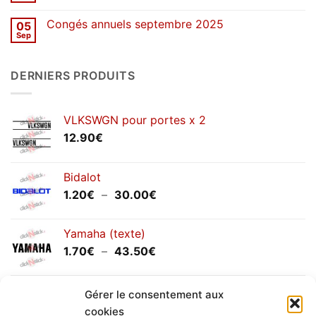
printemps
commentaire
2026
sur
Congés annuels septembre 2025
05
SOLDES
d’hiver
Sep
Aucun
2026
commentaire
sur
Congés
DERNIERS PRODUITS
annuels
septembre
2025
VLKSWGN pour portes x 2
12.90
€
Bidalot
Plage
1.20
€
–
30.00
€
de
prix :
Yamaha (texte)
1.20€
Plage
1.70
€
–
43.50
€
à
de
30.00€
prix :
Yamaha (logo circulaire)
1.70€
Gérer le consentement aux
Plage
2.00
€
–
25.90
€
à
cookies