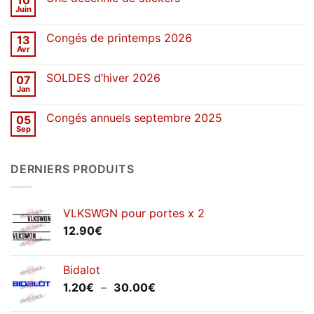
d’été
Juin
Aucun
2026
commentaire
sur
Congés de printemps 2026
13
Une
décennie
Avr
Aucun
de
commentaire
stickers
sur
SOLDES d’hiver 2026
07
Congés
de
Jan
Aucun
printemps
commentaire
2026
sur
Congés annuels septembre 2025
05
SOLDES
d’hiver
Sep
Aucun
2026
commentaire
sur
Congés
DERNIERS PRODUITS
annuels
septembre
2025
VLKSWGN pour portes x 2
12.90
€
Bidalot
Plage
1.20
€
–
30.00
€
de