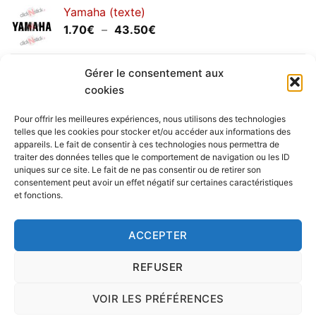
prix :
Yamaha (texte)
1.20€
Plage
1.70
€
–
43.50
€
à
de
30.00€
prix :
Yamaha (logo circulaire)
1.70€
Gérer le consentement aux
Plage
2.00
€
–
25.90
€
à
cookies
de
43.50€
prix :
Pour offrir les meilleures expériences, nous utilisons des technologies
2.00€
telles que les cookies pour stocker et/ou accéder aux informations des
à
appareils. Le fait de consentir à ces technologies nous permettra de
Livraison vers la France exclusivement. Pour les pays
traiter des données telles que le comportement de navigation ou les ID
25.90€
uniques sur ce site. Le fait de ne pas consentir ou de retirer son
étrangers, prenez
contact
avec nous.
consentement peut avoir un effet négatif sur certaines caractéristiques
Delivery in France only. For international deliveries,
et fonctions.
please
contact us
.
Nous vous rappelons que nous sommes ouverts du
ACCEPTER
lundi au vendredi.
REFUSER
VOIR LES PRÉFÉRENCES
Copyright 2016 © clickNstick.fr - Le site stickers & déco par