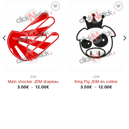
Ajouter
Ajouter
à la
à la
wishlist
wishlist
JDM
JDM
Main shocker JDM drapeau
King Pig JDM en colère
Plage
Plage
3.00
€
–
12.00
€
3.50
€
–
12.00
€
de
de
prix :
prix :
3.00€
3.50€
à
à
12.00€
12.00€