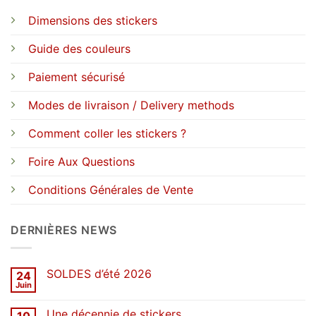
Dimensions des stickers
Guide des couleurs
Paiement sécurisé
Modes de livraison / Delivery methods
Comment coller les stickers ?
Foire Aux Questions
Conditions Générales de Vente
DERNIÈRES NEWS
SOLDES d’été 2026
24
Juin
Aucun
commentaire
sur
Une décennie de stickers
10
SOLDES