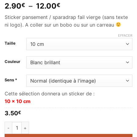
Plage
2.90
–
12.00
€
€
de
Sticker pansement / sparadrap fail vierge (sans texte
prix :
ni logo). A coller sur un bobo ou sur un carreau
2.90€
à
EFFACER
12.00€
Taille
Couleur
Sens *
Cette sélection donnera un sticker de :
10 x 10 cm
3.50
€
quantité de Pansement Fail