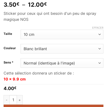
Plage
3.50
–
12.00
€
€
de
Sticker pour ceux qui ont besoin d'un peu de spray
prix :
magique NOS
3.50€
à
EFFACER
12.00€
Taille
Couleur
Sens *
Cette sélection donnera un sticker de :
10 x 9.9 cm
4.00
€
quantité de Need NOS