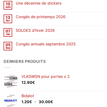
sur
Une décennie de stickers
10
SOLDES
d’été
Juin
Aucun
2026
commentaire
sur
Congés de printemps 2026
13
Une
décennie
Avr
Aucun
de
commentaire
stickers
sur
SOLDES d’hiver 2026
07
Congés
de
Jan
Aucun
printemps
commentaire
2026
sur
Congés annuels septembre 2025
05
SOLDES
d’hiver
Sep
Aucun
2026
commentaire
sur
Congés
DERNIERS PRODUITS
annuels
septembre
2025
VLKSWGN pour portes x 2
12.90
€
Bidalot
Plage
1.20
€
–
30.00
€
de