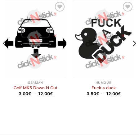
Ajouter
Ajouter
à la
à la
wishlist
wishlist
GERMAN
HUMOUR
Golf MK5 Down N Out
Fuck a duck
Plage
Plage
3.00
€
–
12.00
€
3.50
€
–
12.00
€
de
de
prix :
prix :
3.00€
3.50€
à
à
12.00€
12.00€