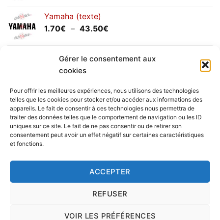
prix :
Yamaha (texte)
1.20€
Plage
1.70
€
–
43.50
€
à
de
30.00€
prix :
Yamaha (logo circulaire)
1.70€
Gérer le consentement aux
Plage
2.00
€
–
25.90
€
à
cookies
de
43.50€
prix :
Pour offrir les meilleures expériences, nous utilisons des technologies
2.00€
telles que les cookies pour stocker et/ou accéder aux informations des
à
appareils. Le fait de consentir à ces technologies nous permettra de
Livraison vers la France exclusivement. Pour les pays
traiter des données telles que le comportement de navigation ou les ID
25.90€
uniques sur ce site. Le fait de ne pas consentir ou de retirer son
étrangers, prenez
contact
avec nous.
consentement peut avoir un effet négatif sur certaines caractéristiques
Delivery in France only. For international deliveries,
et fonctions.
please
contact us
.
Nous vous rappelons que nous sommes ouverts du
ACCEPTER
lundi au vendredi.
REFUSER
VOIR LES PRÉFÉRENCES
Copyright 2016 © clickNstick.fr - Le site stickers & déco par