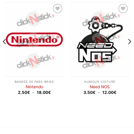
Ajouter
Ajouter
à la
à la
wishlist
wishlist
BANDES DE PARE-BRISE
HUMOUR VOITURE
Nintendo
Need NOS
Plage
Plage
2.50
€
–
18.00
€
3.50
€
–
12.00
€
de
de
prix :
prix :
2.50€
3.50€
à
à
18.00€
12.00€