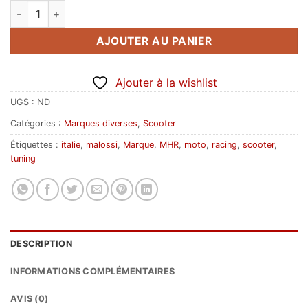
quantité de Malossi V3 (texte italique contour)
AJOUTER AU PANIER
Ajouter à la wishlist
UGS :
ND
Catégories :
Marques diverses
,
Scooter
Étiquettes :
italie
,
malossi
,
Marque
,
MHR
,
moto
,
racing
,
scooter
,
tuning
DESCRIPTION
INFORMATIONS COMPLÉMENTAIRES
AVIS (0)