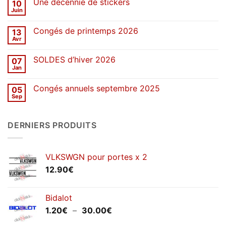
Une décennie de stickers
10
SOLDES
d’été
Juin
Aucun
2026
commentaire
sur
Congés de printemps 2026
13
Une
décennie
Avr
Aucun
de
commentaire
stickers
sur
SOLDES d’hiver 2026
07
Congés
de
Jan
Aucun
printemps
commentaire
2026
sur
Congés annuels septembre 2025
05
SOLDES
d’hiver
Sep
Aucun
2026
commentaire
sur
Congés
DERNIERS PRODUITS
annuels
septembre
2025
VLKSWGN pour portes x 2
12.90
€
Bidalot
Plage
1.20
€
–
30.00
€
de