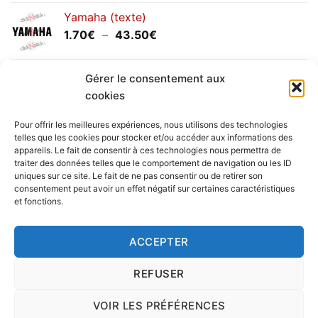
prix :
Yamaha (texte)
1.20€
Plage
1.70
€
–
43.50
€
à
de
30.00€
prix :
Yamaha (logo circulaire)
1.70€
Gérer le consentement aux
Plage
2.00
€
–
25.90
€
à
cookies
de
43.50€
prix :
Pour offrir les meilleures expériences, nous utilisons des technologies
2.00€
telles que les cookies pour stocker et/ou accéder aux informations des
à
appareils. Le fait de consentir à ces technologies nous permettra de
Livraison vers la France exclusivement. Pour les pays
traiter des données telles que le comportement de navigation ou les ID
25.90€
uniques sur ce site. Le fait de ne pas consentir ou de retirer son
étrangers, prenez
contact
avec nous.
consentement peut avoir un effet négatif sur certaines caractéristiques
Delivery in France only. For international deliveries,
et fonctions.
please
contact us
.
Nous vous rappelons que nous sommes ouverts du
ACCEPTER
lundi au vendredi.
REFUSER
VOIR LES PRÉFÉRENCES
Copyright 2016 © clickNstick.fr - Le site stickers & déco par