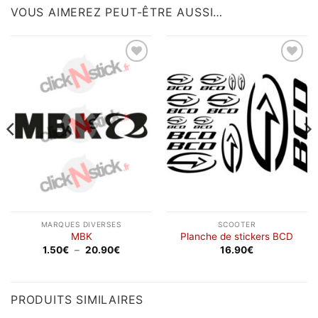
VOUS AIMEREZ PEUT-ÊTRE AUSSI…
Ajouter
Ajouter
à la
à la
wishlist
wishlist
MARQUES DIVERSES
SCOOTER
MBK
Planche de stickers BCD
Plage
1.50
€
–
20.90
€
16.90
€
de
prix :
1.50€
à
20.90€
PRODUITS SIMILAIRES