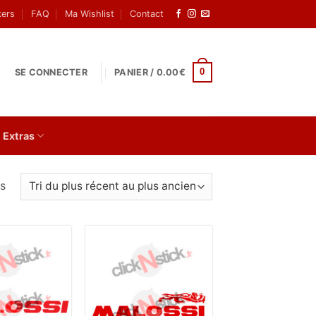
kers
FAQ
Ma Wishlist
Contact
0
SE CONNECTER
PANIER /
0.00
€
Extras
Trié
és
du
plus
récent
au
Ajouter
Ajouter
plus
à la
à la
wishlist
wishlist
ancien