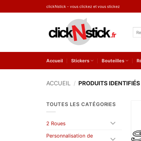
Passer
clickNstick - vous clickez et vous stickez
au
contenu
Rec
pour
Accueil
Stickers
Bouteilles
R
ACCUEIL
/
PRODUITS IDENTIFIÉS
TOUTES LES CATÉGORIES
2 Roues
Personnalisation de