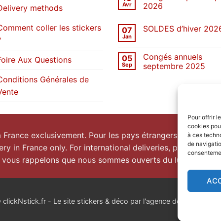
Une
Avr
2026
Delivery methods
décennie
de
Aucun
stickers
commentaire
Comment coller les stickers
SOLDES d’hiver 202
07
sur
Congés
Jan
?
Aucun
de
commentaire
printemps
sur
2026
Congés annuels
05
SOLDES
Foire Aux Questions
d’hiver
Sep
septembre 2025
2026
Aucun
Conditions Générales de
commentaire
sur
Vente
Congés
annuels
septembre
2025
Pour offrir 
cookies pour
la France exclusivement. Pour les pays étrangers, prenez
co
à ces techn
de navigatio
ery in France only. For international deliveries, please
conta
consentement
 vous rappelons que nous sommes ouverts du lundi au vend
AC
lickNstick.fr - Le site stickers & déco par l'agence de publicité
nk