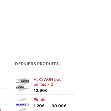
DERNIERS PRODUITS
VLKSWGN pour
portes x 2
12.90
€
Bidalot
Plage
1.20
€
–
30.00
€
s
de