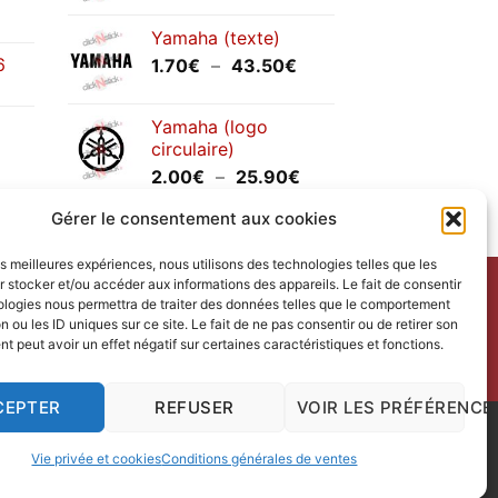
prix :
Yamaha (texte)
1.20€
6
Plage
1.70
€
–
43.50
€
à
de
30.00€
prix :
Yamaha (logo
1.70€
circulaire)
à
Plage
2.00
€
–
25.90
€
43.50€
de
Gérer le consentement aux cookies
prix :
2.00€
les meilleures expériences, nous utilisons des technologies telles que les
à
 stocker et/ou accéder aux informations des appareils. Le fait de consentir
25.90€
ntact
avec nous.
ologies nous permettra de traiter des données telles que le comportement
n ou les ID uniques sur ce site. Le fait de ne pas consentir ou de retirer son
ct us
.
 peut avoir un effet négatif sur certaines caractéristiques et fonctions.
redi.
CEPTER
REFUSER
VOIR LES PRÉFÉRENCE
 Design
|
Vie privée et cookies
Conditions générales de ventes