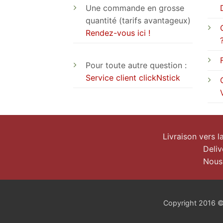
Une commande en grosse
quantité (tarifs avantageux)
Rendez-vous ici !
Pour toute autre question :
Service client clickNstick
Livraison vers 
Deliv
Nous
Copyright 2016 © c