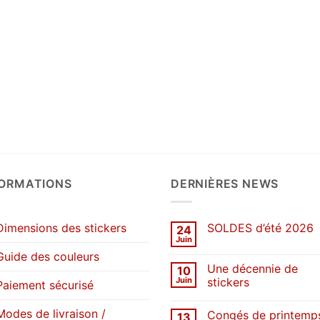
FORMATIONS
DERNIÈRES NEWS
Dimensions des stickers
SOLDES d’été 2026
24
Juin
Aucun
commentaire
Guide des couleurs
sur
Une décennie de
10
SOLDES
d’été
Juin
stickers
Paiement sécurisé
2026
Aucun
commentaire
Modes de livraison /
Congés de printemp
13
sur