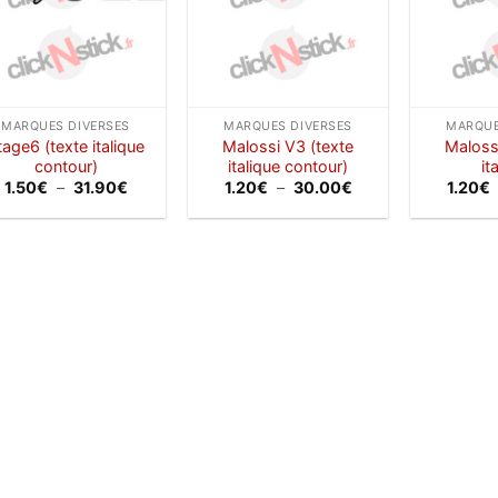
MARQUES DIVERSES
MARQUES DIVERSES
MARQUE
tage6 (texte italique
Malossi V3 (texte
Maloss
contour)
italique contour)
it
Plage
Plage
1.50
€
–
31.90
€
1.20
€
–
30.00
€
1.20
€
de
de
prix :
prix :
1.50€
1.20€
à
à
31.90€
30.00€