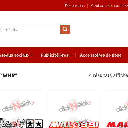
Dimensions
Couleurs de nos stic
herche
 :
éseaux sociaux
Publicité pros
Accessoires de pose
4 résultats affich
 “MHR”
Ajouter
Ajouter
à la
à la
wishlist
wishlist