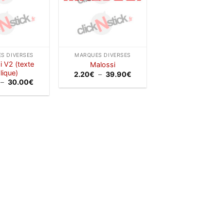
S DIVERSES
MARQUES DIVERSES
i V2 (texte
Malossi
alique)
Plage
2.20
€
–
39.90
€
de
Plage
–
30.00
€
prix :
de
2.20€
prix :
à
1.20€
39.90€
à
30.00€