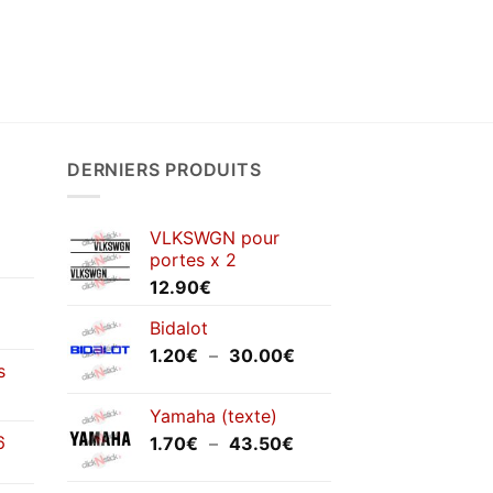
prix :
prix :
2.50€
3.00€
à
à
11.50€
12.00€
DERNIERS PRODUITS
VLKSWGN pour
portes x 2
12.90
€
Bidalot
Plage
1.20
€
–
30.00
€
s
de
prix :
Yamaha (texte)
1.20€
6
Plage
1.70
€
–
43.50
€
à
de
30.00€
prix :