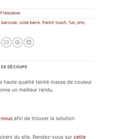
:
Françaises
:
barcode
,
code barre
,
french touch
,
fun
,
prix
,
S DE DÉCOUPE
e haute qualité teinté masse de couleur
onne un meilleur rendu.
-nous
afin de trouver la solution
tickers du site. Rendez-vous sur
cette