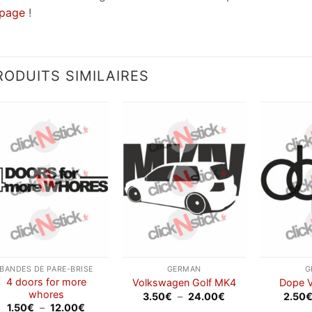
page
!
RODUITS SIMILAIRES
Ajouter
Ajouter
à la
à la
wishlist
wishlist
BANDES DE PARE-BRISE
GERMAN
G
4 doors for more
Volkswagen Golf MK4
Dope 
whores
Plage
3.50
€
–
24.00
€
2.50
de
Plage
1.50
€
–
12.00
€