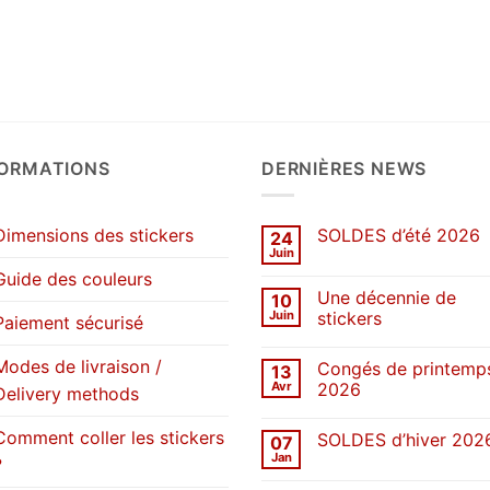
prix :
de
3.50€
prix :
à
1.50€
24.00€
à
12.00€
FORMATIONS
DERNIÈRES NEWS
Dimensions des stickers
SOLDES d’été 2026
24
Juin
Aucun
commentaire
Guide des couleurs
sur
Une décennie de
10
SOLDES
d’été
Juin
stickers
Paiement sécurisé
2026
Aucun
commentaire
Modes de livraison /
Congés de printemp
13
sur
Une
Avr
2026
Delivery methods
décennie
de
Aucun
stickers
commentaire
Comment coller les stickers
SOLDES d’hiver 202
07
sur
Congés
Jan
?
Aucun
de
commentaire
printemps