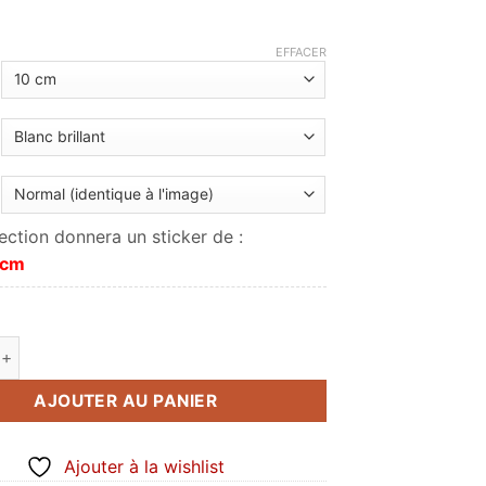
à
9.00€
EFFACER
ection donnera un sticker de :
 cm
de Made in France
AJOUTER AU PANIER
Ajouter à la wishlist