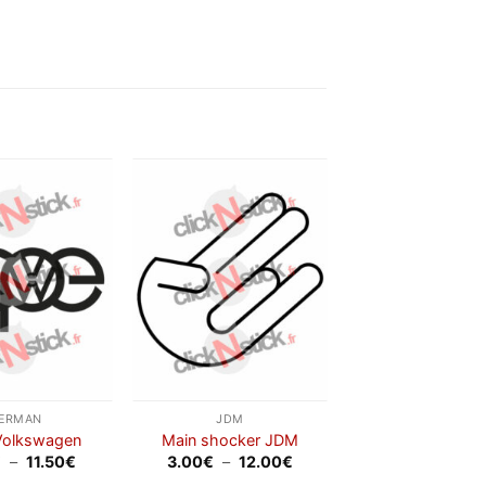
Ajouter
Ajouter
à la
à la
wishlist
wishlist
ERMAN
JDM
Volkswagen
Main shocker JDM
Plage
Plage
€
–
11.50
€
3.00
€
–
12.00
€
de
de