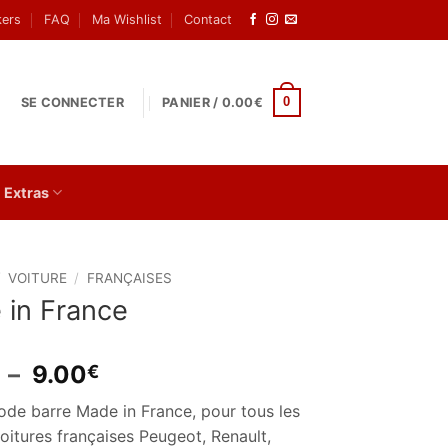
kers
FAQ
Ma Wishlist
Contact
0
SE CONNECTER
PANIER /
0.00
€
Extras
/
VOITURE
/
FRANÇAISES
 in France
Plage
–
9.00
€
de
ode barre Made in France, pour tous les
prix :
oitures françaises Peugeot, Renault,
2.50€