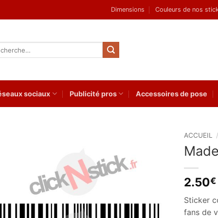
Dimensions
Couleurs de nos stic
herche
 :
éseaux sociaux
Publicité pros
Accessoires de pose
ACCUEIL
Made
Ajouter
à la
wishlist
2.50
€
Sticker c
fans de v