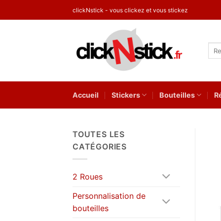
Passer
clickNstick - vous clickez et vous stickez
au
contenu
Rec
pour
Accueil
Stickers
Bouteilles
R
TOUTES LES
CATÉGORIES
2 Roues
Personnalisation de
bouteilles