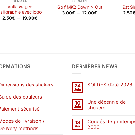
GERMAN
GERMAN
Volkswagen
Golf MK2 Down N Out
Eat S
calligraphié avec logo
Plage
3.00
€
–
12.00
€
2.50
de
Plage
2.50
€
–
19.90
€
prix :
de
3.00€
prix :
à
2.50€
12.00€
à
19.90€
FORMATIONS
DERNIÈRES NEWS
Dimensions des stickers
SOLDES d’été 2026
24
Juin
Aucun
commentaire
Guide des couleurs
sur
Une décennie de
10
SOLDES
d’été
Juin
stickers
Paiement sécurisé
2026
Aucun
commentaire
Modes de livraison /
Congés de printemp
13
sur
Une
Avr
2026
Delivery methods
décennie
de
Aucun