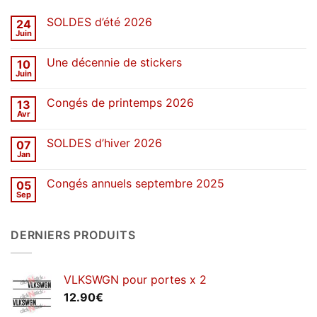
SOLDES d’été 2026
24
Juin
Aucun
commentaire
sur
Une décennie de stickers
10
SOLDES
d’été
Juin
Aucun
2026
commentaire
sur
Congés de printemps 2026
13
Une
décennie
Avr
Aucun
de
commentaire
stickers
sur
SOLDES d’hiver 2026
07
Congés
de
Jan
Aucun
printemps
commentaire
2026
sur
Congés annuels septembre 2025
05
SOLDES
d’hiver
Sep
Aucun
2026
commentaire
sur
Congés
DERNIERS PRODUITS
annuels
septembre
2025
VLKSWGN pour portes x 2
12.90
€