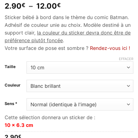
Plage
2.90
–
12.00
€
€
de
Sticker bébé à bord dans le thème du comic Batman.
prix :
Adhésif de couleur unie au choix. Modèle destiné à un
2.90€
support clair,
la couleur du sticker devra donc être de
à
préférence plutôt foncée
.
12.00€
Votre surface de pose est sombre ?
Rendez-vous ici !
EFFACER
Taille
Couleur
Sens *
Cette sélection donnera un sticker de :
10 x 6.3 cm
2.90
€