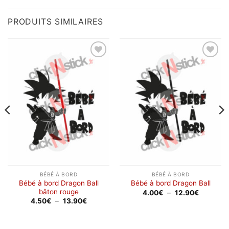
PRODUITS SIMILAIRES
Ajouter
Ajouter
à la
à la
wishlist
wishlist
BÉBÉ À BORD
BÉBÉ À BORD
Bébé à bord Dragon Ball
Bébé à bord Dragon Ball
bâton rouge
Plage
4.00
€
–
12.90
€
de
Plage
4.50
€
–
13.90
€
prix :
de
4.00€
prix :
à
4.50€
12.90€
à