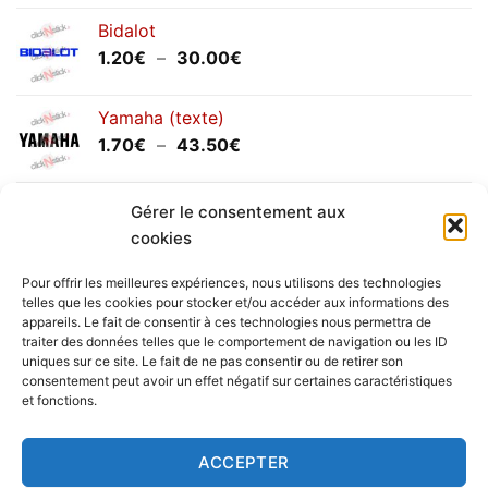
Bidalot
Plage
1.20
€
–
30.00
€
de
prix :
Yamaha (texte)
1.20€
Plage
1.70
€
–
43.50
€
à
de
30.00€
prix :
Yamaha (logo circulaire)
1.70€
Gérer le consentement aux
Plage
2.00
€
–
25.90
€
à
cookies
de
43.50€
prix :
Pour offrir les meilleures expériences, nous utilisons des technologies
2.00€
telles que les cookies pour stocker et/ou accéder aux informations des
à
appareils. Le fait de consentir à ces technologies nous permettra de
Livraison vers la France exclusivement. Pour les pays
traiter des données telles que le comportement de navigation ou les ID
25.90€
uniques sur ce site. Le fait de ne pas consentir ou de retirer son
étrangers, prenez
contact
avec nous.
consentement peut avoir un effet négatif sur certaines caractéristiques
Delivery in France only. For international deliveries,
et fonctions.
please
contact us
.
Nous vous rappelons que nous sommes ouverts du
ACCEPTER
lundi au vendredi.