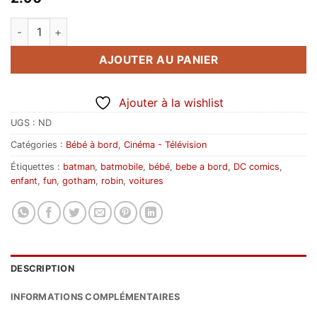
quantité de Bébé à bord Batman (pour fond clair)
AJOUTER AU PANIER
Ajouter à la wishlist
UGS :
ND
Catégories :
Bébé à bord
,
Cinéma - Télévision
Étiquettes :
batman
,
batmobile
,
bébé
,
bebe a bord
,
DC comics
,
enfant
,
fun
,
gotham
,
robin
,
voitures
DESCRIPTION
INFORMATIONS COMPLÉMENTAIRES