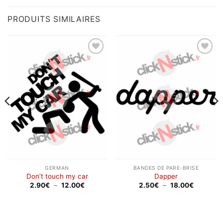
PRODUITS SIMILAIRES
Ajouter
Ajouter
à la
à la
wishlist
wishlist
GERMAN
BANDES DE PARE-BRISE
Don’t touch my car
Dapper
Plage
Plage
2.90
€
–
12.00
€
2.50
€
–
18.00
€
de
de
prix :
prix :
2.90€
2.50€
à
à
12.00€
18.00€