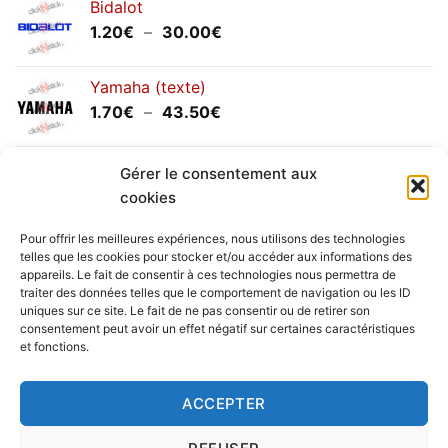
Bidalot
Plage
1.20
€
–
30.00
€
de
prix :
Yamaha (texte)
1.20€
Plage
1.70
€
–
43.50
€
à
de
30.00€
prix :
Yamaha (logo circulaire)
1.70€
Gérer le consentement aux
Plage
2.00
€
–
25.90
€
à
cookies
de
43.50€
prix :
Pour offrir les meilleures expériences, nous utilisons des technologies
2.00€
telles que les cookies pour stocker et/ou accéder aux informations des
à
appareils. Le fait de consentir à ces technologies nous permettra de
Livraison vers la France exclusivement. Pour les pays
traiter des données telles que le comportement de navigation ou les ID
25.90€
uniques sur ce site. Le fait de ne pas consentir ou de retirer son
étrangers, prenez
contact
avec nous.
consentement peut avoir un effet négatif sur certaines caractéristiques
Delivery in France only. For international deliveries,
et fonctions.
please
contact us
.
Nous vous rappelons que nous sommes ouverts du
ACCEPTER
lundi au vendredi.