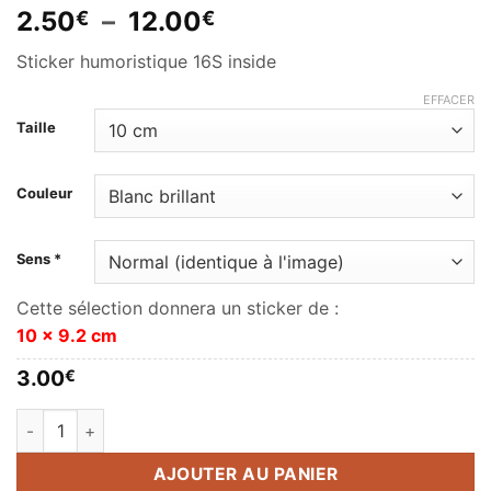
Plage
2.50
–
12.00
€
€
de
Sticker humoristique 16S inside
prix :
2.50€
EFFACER
à
Taille
12.00€
Couleur
Sens *
Cette sélection donnera un sticker de :
10 x 9.2 cm
3.00
€
quantité de 16 S inside
AJOUTER AU PANIER