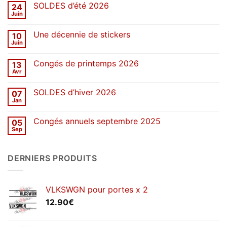
SOLDES d’été 2026
24
Juin
Aucun
commentaire
sur
Une décennie de stickers
10
SOLDES
d’été
Juin
Aucun
2026
commentaire
sur
Congés de printemps 2026
13
Une
décennie
Avr
Aucun
de
commentaire
stickers
sur
SOLDES d’hiver 2026
07
Congés
de
Jan
Aucun
printemps
commentaire
2026
sur
Congés annuels septembre 2025
05
SOLDES
d’hiver
Sep
Aucun
2026
commentaire
sur
Congés
DERNIERS PRODUITS
annuels
septembre
2025
VLKSWGN pour portes x 2
12.90
€