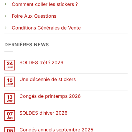
Comment coller les stickers ?
Foire Aux Questions
Conditions Générales de Vente
DERNIÈRES NEWS
SOLDES d’été 2026
24
Juin
Aucun
commentaire
sur
Une décennie de stickers
10
SOLDES
d’été
Juin
Aucun
2026
commentaire
sur
Congés de printemps 2026
13
Une
décennie
Avr
Aucun
de
commentaire
stickers
sur
SOLDES d’hiver 2026
07
Congés
de
Jan
Aucun
printemps
commentaire
2026
sur
Congés annuels septembre 2025
05
SOLDES