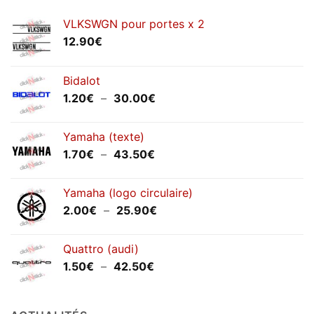
VLKSWGN pour portes x 2
12.90
€
Bidalot
Plage
1.20
€
–
30.00
€
de
prix :
Yamaha (texte)
1.20€
Plage
1.70
€
–
43.50
€
à
de
30.00€
prix :
Yamaha (logo circulaire)
1.70€
Plage
2.00
€
–
25.90
€
à
de
43.50€
prix :
Quattro (audi)
2.00€
Plage
1.50
€
–
42.50
€
à
de
25.90€
prix :
1.50€