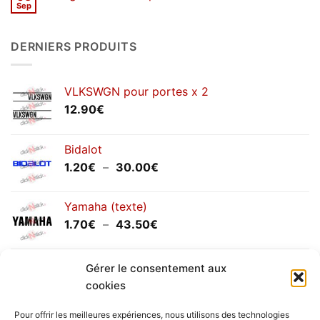
d’hiver
Sep
Aucun
2026
commentaire
sur
Congés
DERNIERS PRODUITS
annuels
septembre
2025
VLKSWGN pour portes x 2
12.90
€
Bidalot
Plage
1.20
€
–
30.00
€
de
prix :
Yamaha (texte)
1.20€
Plage
1.70
€
–
43.50
€
à
de
30.00€
prix :
Yamaha (logo circulaire)
1.70€
Gérer le consentement aux
Plage
2.00
€
–
25.90
€
à
cookies
de
43.50€
prix :
Pour offrir les meilleures expériences, nous utilisons des technologies