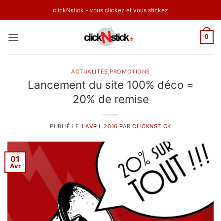
Passer
clickNstick - vous clickez et vous stickez
au
contenu
0
ACTUALITÉS
,
PROMOTIONS
Lancement du site 100% déco =
20% de remise
PUBLIÉ LE
1 AVRIL 2016
PAR
CLICKNSTICK
01
Avr