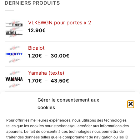
DERNIERS PRODUITS
annuels
septembre
2025
VLKSWGN pour portes x 2
12.90
€
Bidalot
Plage
1.20
€
–
30.00
€
de
prix :
Yamaha (texte)
1.20€
Plage
1.70
€
–
43.50
€
à
de
30.00€
prix :
Yamaha (logo circulaire)
1.70€
Gérer le consentement aux
Plage
2.00
€
–
25.90
€
à
cookies
de
43.50€
prix :
Pour offrir les meilleures expériences, nous utilisons des technologies
2.00€
telles que les cookies pour stocker et/ou accéder aux informations des
à
appareils. Le fait de consentir à ces technologies nous permettra de
Livraison vers la France exclusivement. Pour les pays
traiter des données telles que le comportement de navigation ou les ID
25.90€