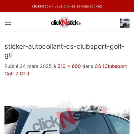
Passer
clickNstick - vous clickez et vous stickez
au
contenu
sticker-autocollant-cs-clubsport-golf-
gti
Publié
24 mars 2025
à
510 × 600
dans
CS (Clubsport
Golf 7 GTI)