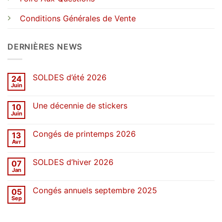
Conditions Générales de Vente
DERNIÈRES NEWS
SOLDES d’été 2026
24
Juin
Aucun
commentaire
sur
Une décennie de stickers
10
SOLDES
d’été
Juin
Aucun
2026
commentaire
sur
Congés de printemps 2026
13
Une
décennie
Avr
Aucun
de
commentaire
stickers
sur
SOLDES d’hiver 2026
07
Congés
de
Jan
Aucun
printemps
commentaire
2026
sur
Congés annuels septembre 2025
05
SOLDES
d’hiver
Sep
Aucun
2026
commentaire
sur
Congés