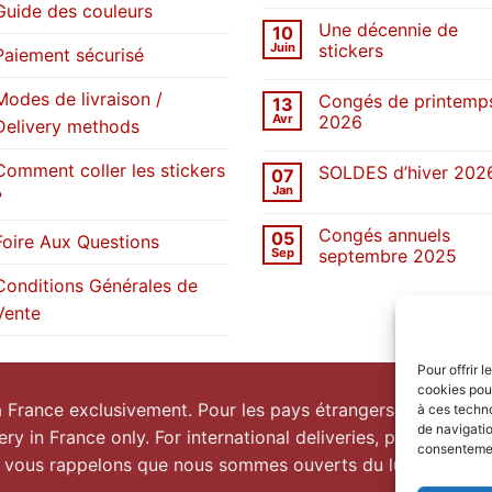
commentaire
Guide des couleurs
sur
Une décennie de
10
SOLDES
d’été
Juin
stickers
Paiement sécurisé
2026
Aucun
commentaire
Modes de livraison /
Congés de printemp
13
sur
Une
Avr
2026
Delivery methods
décennie
de
Aucun
stickers
commentaire
Comment coller les stickers
SOLDES d’hiver 202
07
sur
Congés
Jan
?
Aucun
de
commentaire
printemps
sur
2026
Congés annuels
05
SOLDES
Foire Aux Questions
d’hiver
Sep
septembre 2025
2026
Aucun
Conditions Générales de
commentaire
sur
Vente
Congés
annuels
septembre
2025
Pour offrir 
cookies pour
la France exclusivement. Pour les pays étrangers, prenez
co
à ces techn
de navigatio
ery in France only. For international deliveries, please
conta
consentement
 vous rappelons que nous sommes ouverts du lundi au vend