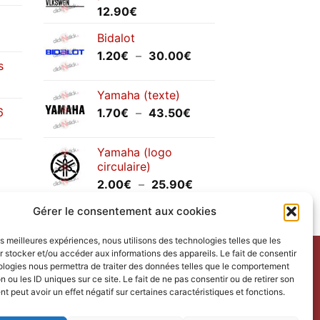
12.90
€
Bidalot
Plage
1.20
€
–
30.00
€
s
de
prix :
Yamaha (texte)
1.20€
6
Plage
1.70
€
–
43.50
€
à
de
30.00€
prix :
Yamaha (logo
1.70€
circulaire)
à
Plage
2.00
€
–
25.90
€
43.50€
de
Gérer le consentement aux cookies
prix :
2.00€
les meilleures expériences, nous utilisons des technologies telles que les
à
 stocker et/ou accéder aux informations des appareils. Le fait de consentir
25.90€
ntact
avec nous.
ologies nous permettra de traiter des données telles que le comportement
n ou les ID uniques sur ce site. Le fait de ne pas consentir ou de retirer son
ct us
.
 peut avoir un effet négatif sur certaines caractéristiques et fonctions.
redi.