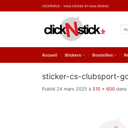
Passer
clickNstick - vous clickez et vous stickez
au
contenu
Rec
pour
Accueil
Stickers
Bouteilles
R
sticker-cs-clubsport-go
Publié
24 mars 2025
à
510 × 600
dans