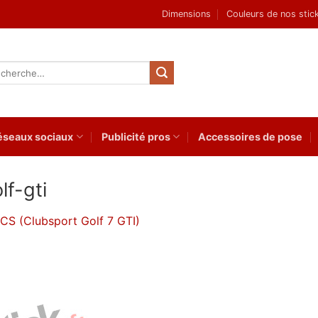
Dimensions
Couleurs de nos stic
herche
 :
éseaux sociaux
Publicité pros
Accessoires de pose
lf-gti
CS (Clubsport Golf 7 GTI)