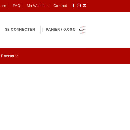
kers
FAQ
Ma Wishlist
Contact
SE CONNECTER
PANIER /
0.00
€
Extras