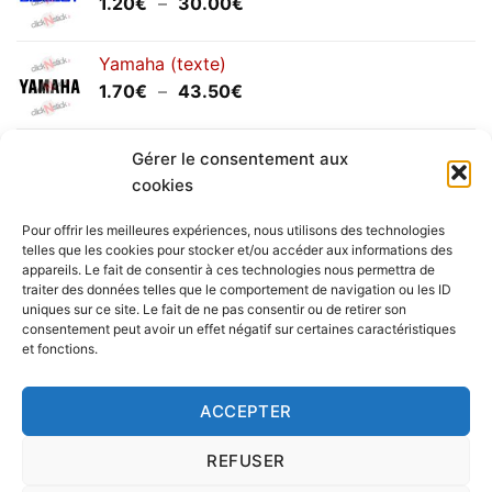
Plage
1.20
€
–
30.00
€
de
prix :
Yamaha (texte)
1.20€
Plage
1.70
€
–
43.50
€
à
de
30.00€
prix :
Yamaha (logo circulaire)
1.70€
Gérer le consentement aux
Plage
2.00
€
–
25.90
€
à
cookies
de
43.50€
prix :
Pour offrir les meilleures expériences, nous utilisons des technologies
2.00€
telles que les cookies pour stocker et/ou accéder aux informations des
à
appareils. Le fait de consentir à ces technologies nous permettra de
Livraison vers la France exclusivement. Pour les pays
traiter des données telles que le comportement de navigation ou les ID
25.90€
uniques sur ce site. Le fait de ne pas consentir ou de retirer son
étrangers, prenez
contact
avec nous.
consentement peut avoir un effet négatif sur certaines caractéristiques
Delivery in France only. For international deliveries,
et fonctions.
please
contact us
.
Nous vous rappelons que nous sommes ouverts du
ACCEPTER
lundi au vendredi.
REFUSER