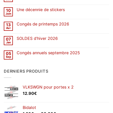
Aucun
commentaire
sur
Une décennie de stickers
10
SOLDES
d’été
Juin
Aucun
2026
commentaire
sur
Congés de printemps 2026
13
Une
décennie
Avr
Aucun
de
commentaire
stickers
sur
SOLDES d’hiver 2026
07
Congés
de
Jan
Aucun
printemps
commentaire
2026
sur
Congés annuels septembre 2025
05
SOLDES
d’hiver
Sep
Aucun
2026
commentaire
sur
Congés
DERNIERS PRODUITS
annuels
septembre
2025
VLKSWGN pour portes x 2
12.90
€
Bidalot