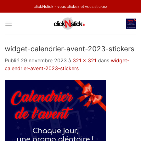
Passer
clickNstick - vous clickez et vous stickez
au
contenu
widget-calendrier-avent-2023-stickers
Publié
29 novembre 2023
à
321 × 321
dans
widget-
calendrier-avent-2023-stickers