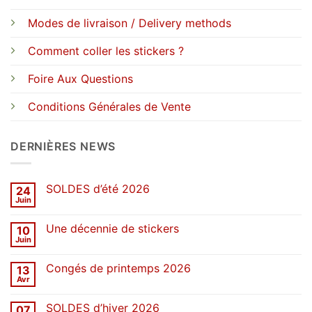
Modes de livraison / Delivery methods
Comment coller les stickers ?
Foire Aux Questions
Conditions Générales de Vente
DERNIÈRES NEWS
SOLDES d’été 2026
24
Juin
Aucun
commentaire
sur
Une décennie de stickers
10
SOLDES
d’été
Juin
Aucun
2026
commentaire
sur
Congés de printemps 2026
13
Une
décennie
Avr
Aucun
de
commentaire
stickers
sur
SOLDES d’hiver 2026
07
Congés