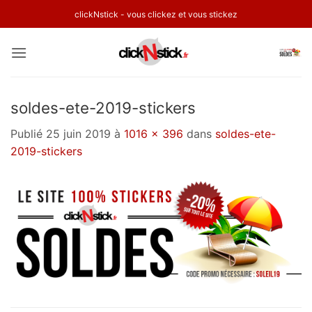
Passer
clickNstick - vous clickez et vous stickez
au
contenu
soldes-ete-2019-stickers
Publié
25 juin 2019
à
1016 × 396
dans
soldes-ete-
2019-stickers