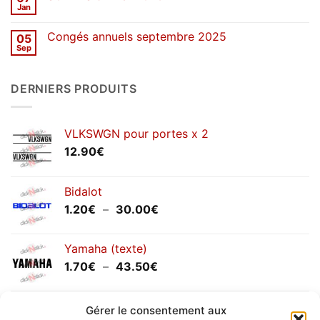
de
Jan
Aucun
printemps
commentaire
2026
sur
Congés annuels septembre 2025
05
SOLDES
d’hiver
Sep
Aucun
2026
commentaire
sur
Congés
DERNIERS PRODUITS
annuels
septembre
2025
VLKSWGN pour portes x 2
12.90
€
Bidalot
Plage
1.20
€
–
30.00
€
de
prix :
Yamaha (texte)
1.20€
Plage
1.70
€
–
43.50
€
à
de
30.00€
prix :
Yamaha (logo circulaire)
1.70€
Gérer le consentement aux