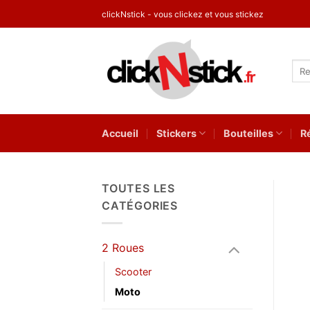
Passer
clickNstick - vous clickez et vous stickez
au
contenu
Rec
pour
Accueil
Stickers
Bouteilles
R
TOUTES LES
CATÉGORIES
2 Roues
Scooter
Moto