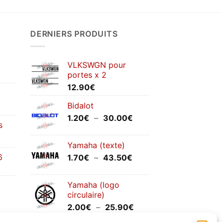
DERNIERS PRODUITS
VLKSWGN pour
portes x 2
12.90
€
Bidalot
Plage
1.20
€
–
30.00
€
s
de
prix :
Yamaha (texte)
1.20€
6
Plage
1.70
€
–
43.50
€
à
de
30.00€
prix :
Yamaha (logo
1.70€
circulaire)
à
Plage
2.00
€
–
25.90
€
43.50€
de