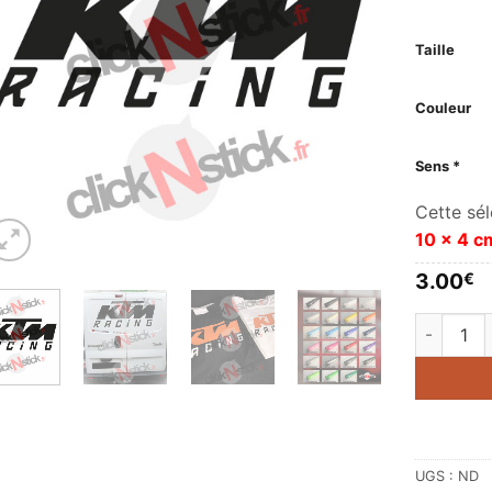
Taille
Couleur
Sens *
Cette sél
10 x 4 c
3.00
€
quantité 
UGS :
ND