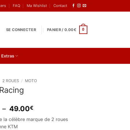
kers
FAQ
Ma Wishlist
Contact
0
SE CONNECTER
PANIER /
0.00
€
Extras
/
2 ROUES
/
MOTO
Racing
Plage
–
49.00
€
de
de la célèbre marque de 2 roues
prix :
enne KTM
2.50€