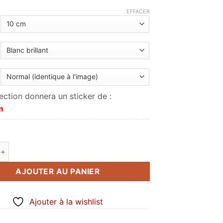
à
EFFACER
49.00€
ection donnera un sticker de :
m
de KTM Racing
AJOUTER AU PANIER
Ajouter à la wishlist