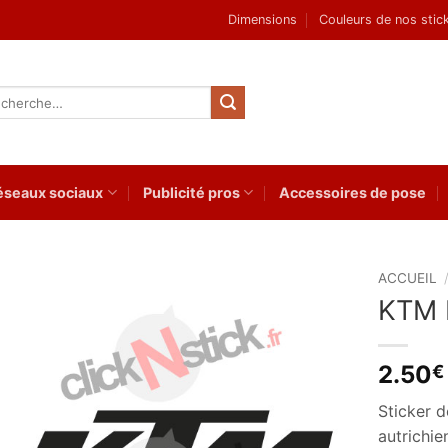
Dimensions
Couleurs de nos stic
herche
 :
éseaux sociaux
Publicité pros
Accessoires de pose
ACCUEIL
KTM 
Ajouter
à la
wishlist
2.50
€
Sticker 
autrichi