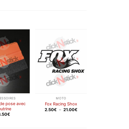
Ajouter
Ajouter
à la
à la
wishlist
wishlist
ESSOIRES
MOTO
 de pose avec
Fox Racing Shox
eutrine
Plage
2.50
€
–
21.00
€
de
3.50
€
prix :
2.50€
à