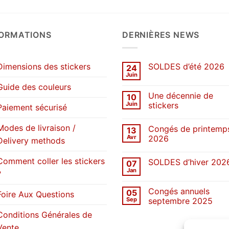
FORMATIONS
DERNIÈRES NEWS
Dimensions des stickers
SOLDES d’été 2026
24
Juin
Aucun
commentaire
Guide des couleurs
sur
Une décennie de
10
SOLDES
d’été
Juin
stickers
Paiement sécurisé
2026
Aucun
commentaire
Modes de livraison /
Congés de printemp
13
sur
Une
Avr
2026
Delivery methods
décennie
de
Aucun
stickers
commentaire
Comment coller les stickers
SOLDES d’hiver 202
07
sur
Congés
Jan
?
Aucun
de
commentaire
printemps
sur
2026
Congés annuels
05
SOLDES
Foire Aux Questions
d’hiver
Sep
septembre 2025
2026
Aucun
Conditions Générales de
commentaire
sur
Vente