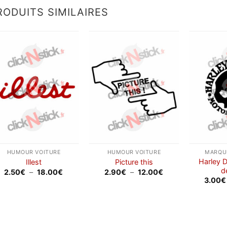
12.00€
à
18.00€
RODUITS SIMILAIRES
Ajouter
Ajouter
à la
à la
wishlist
wishlist
HUMOUR VOITURE
HUMOUR VOITURE
MARQUE
Harley 
Illest
Picture this
d
Plage
Plage
2.50
€
–
18.00
€
2.90
€
–
12.00
€
de
de
3.00
€
prix :
prix :
2.50€
2.90€
à
à
18.00€
12.00€