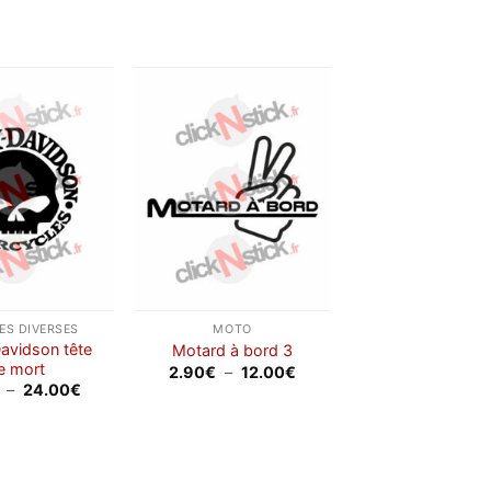
21.00€
Ajouter
Ajouter
à la
à la
wishlist
wishlist
S DIVERSES
MOTO
Davidson tête
Motard à bord 3
e mort
Plage
2.90
€
–
12.00
€
de
Plage
–
24.00
€
prix :
de
2.90€
prix :
à
3.00€
12.00€
à
24.00€