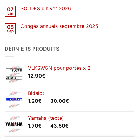
commentaire
stickers
sur
SOLDES d’hiver 2026
07
Congés
de
Jan
Aucun
printemps
commentaire
2026
sur
Congés annuels septembre 2025
05
SOLDES
d’hiver
Sep
Aucun
2026
commentaire
sur
Congés
DERNIERS PRODUITS
annuels
septembre
2025
VLKSWGN pour portes x 2
12.90
€
Bidalot
Plage
1.20
€
–
30.00
€
de
prix :
Yamaha (texte)
1.20€
Plage
1.70
€
–
43.50
€
à
de
30.00€
prix :