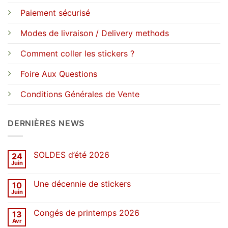
Paiement sécurisé
Modes de livraison / Delivery methods
Comment coller les stickers ?
Foire Aux Questions
Conditions Générales de Vente
DERNIÈRES NEWS
SOLDES d’été 2026
24
Juin
Aucun
commentaire
sur
Une décennie de stickers
10
SOLDES
d’été
Juin
Aucun
2026
commentaire
sur
Congés de printemps 2026
13
Une
décennie
Avr
Aucun
de