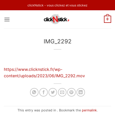
Passer
clickNstick - vous clickez et vous stickez
au
contenu
0
IMG_2292
https://www.clicknstick.fr/wp-
content/uploads/2023/06/IMG_2292.mov
This entry was posted in . Bookmark the
permalink
.