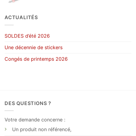
de
25.90€
prix :
1.50€
ACTUALITÉS
à
42.50€
SOLDES d’été 2026
Une décennie de stickers
Congés de printemps 2026
DES QUESTIONS ?
Votre demande concerne :
Un produit non référencé,