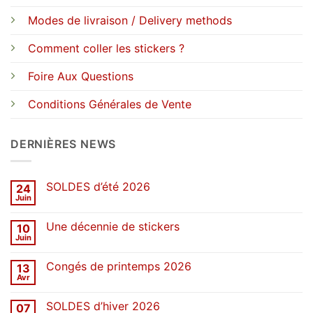
Modes de livraison / Delivery methods
Comment coller les stickers ?
Foire Aux Questions
Conditions Générales de Vente
DERNIÈRES NEWS
SOLDES d’été 2026
24
Juin
Aucun
commentaire
sur
Une décennie de stickers
10
SOLDES
d’été
Juin
Aucun
2026
commentaire
sur
Congés de printemps 2026
13
Une
décennie
Avr
Aucun
de
commentaire
stickers
sur
SOLDES d’hiver 2026
07
Congés