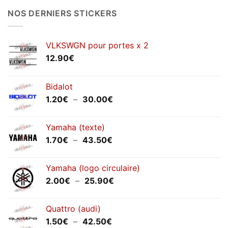
NOS DERNIERS STICKERS
VLKSWGN pour portes x 2
12.90
€
Bidalot
Plage
1.20
€
–
30.00
€
de
prix :
Yamaha (texte)
1.20€
Plage
1.70
€
–
43.50
€
à
de
30.00€
prix :
Yamaha (logo circulaire)
1.70€
Plage
2.00
€
–
25.90
€
à
de
43.50€
prix :
Quattro (audi)
2.00€
Plage
1.50
€
–
42.50
€
à