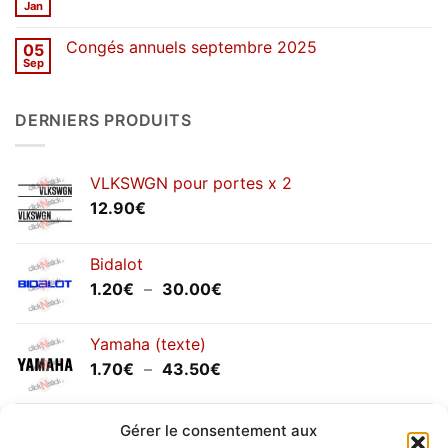
de
Jan
Aucun
printemps
commentaire
2026
sur
Congés annuels septembre 2025
05
SOLDES
d’hiver
Sep
Aucun
2026
commentaire
sur
Congés
DERNIERS PRODUITS
annuels
septembre
2025
VLKSWGN pour portes x 2
12.90
€
Bidalot
Plage
1.20
€
–
30.00
€
de
prix :
Yamaha (texte)
1.20€
Plage
1.70
€
–
43.50
€
à
de
30.00€
prix :
Yamaha (logo circulaire)
1.70€
Gérer le consentement aux
Plage