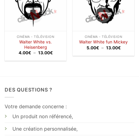
CINÉMA - TÉLÉVISION
CINÉMA - TÉLÉVISION
Walter White vs.
Walter White fun Mickey
Heisenberg
Plage
5.00
€
–
13.00
€
de
Plage
4.00
€
–
13.00
€
prix :
de
5.00€
prix :
à
4.00€
13.00€
à
13.00€
DES QUESTIONS ?
Votre demande concerne :
Un produit non référencé,
Une création personnalisée,