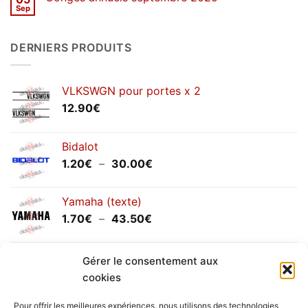
d’hiver
Sep
Aucun
2026
commentaire
sur
Congés
DERNIERS PRODUITS
annuels
septembre
2025
VLKSWGN pour portes x 2
12.90
€
Bidalot
Plage
1.20
€
–
30.00
€
de
prix :
Yamaha (texte)
1.20€
Plage
1.70
€
–
43.50
€
à
de
30.00€
prix :
Yamaha (logo circulaire)
1.70€
Gérer le consentement aux
Plage
2.00
€
–
25.90
€
à
cookies
de
43.50€
prix :
Pour offrir les meilleures expériences, nous utilisons des technologies