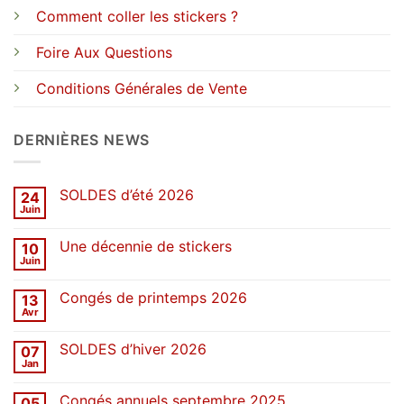
Comment coller les stickers ?
Foire Aux Questions
Conditions Générales de Vente
DERNIÈRES NEWS
SOLDES d’été 2026
24
Juin
Aucun
commentaire
sur
Une décennie de stickers
10
SOLDES
d’été
Juin
Aucun
2026
commentaire
sur
Congés de printemps 2026
13
Une
décennie
Avr
Aucun
de
commentaire
stickers
sur
SOLDES d’hiver 2026
07
Congés
de
Jan
Aucun
printemps
commentaire
2026
sur
Congés annuels septembre 2025
05
SOLDES