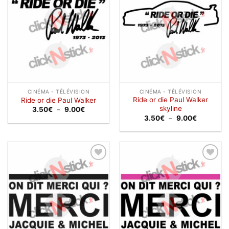
CINÉMA - TÉLÉVISION
CINÉMA - TÉLÉVISION
Ride or die Paul Walker
Ride or die Paul Walker
skyline
Plage
3.50
€
–
9.00
€
de
Plage
3.50
€
–
9.00
€
prix :
de
3.50€
prix :
à
3.50€
9.00€
à
9.00€
Ajouter
Ajouter
à la
à la
wishlist
wishlist