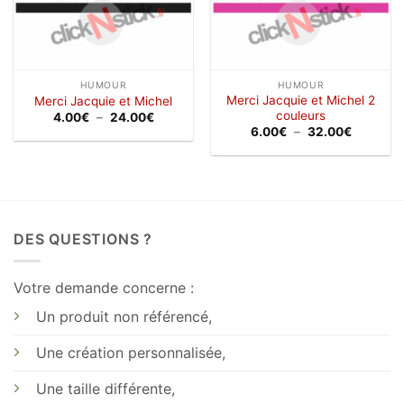
HUMOUR
HUMOUR
Merci Jacquie et Michel 2
Merci Jacquie et Michel
couleurs
Plage
4.00
€
–
24.00
€
de
Plage
6.00
€
–
32.00
€
prix :
de
4.00€
prix :
à
6.00€
24.00€
à
32.00€
DES QUESTIONS ?
Votre demande concerne :
Un produit non référencé,
Une création personnalisée,
Une taille différente,