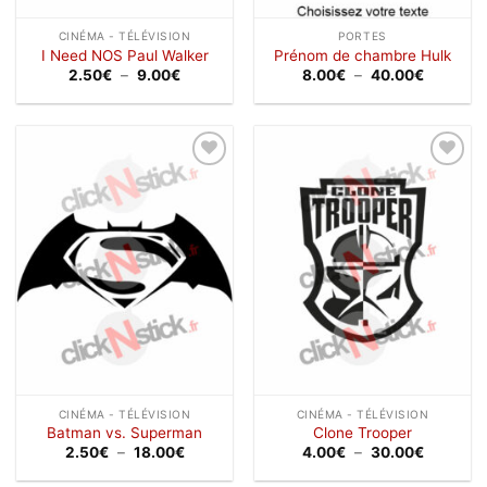
CINÉMA - TÉLÉVISION
PORTES
I Need NOS Paul Walker
Prénom de chambre Hulk
Plage
Plage
2.50
€
–
9.00
€
8.00
€
–
40.00
€
de
de
prix :
prix :
2.50€
8.00€
à
à
9.00€
40.00€
Ajouter
Ajouter
à la
à la
wishlist
wishlist
CINÉMA - TÉLÉVISION
CINÉMA - TÉLÉVISION
Batman vs. Superman
Clone Trooper
Plage
Plage
2.50
€
–
18.00
€
4.00
€
–
30.00
€
de
de
prix :
prix :