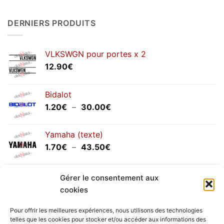
2026
commentaire
sur
Congés
DERNIERS PRODUITS
annuels
septembre
2025
VLKSWGN pour portes x 2
12.90
€
Bidalot
Plage
1.20
€
–
30.00
€
de
prix :
Yamaha (texte)
1.20€
Plage
1.70
€
–
43.50
€
à
de
30.00€
prix :
Yamaha (logo circulaire)
1.70€
Gérer le consentement aux
Plage
2.00
€
–
25.90
€
à
cookies
de
43.50€
prix :
Pour offrir les meilleures expériences, nous utilisons des technologies
2.00€
telles que les cookies pour stocker et/ou accéder aux informations des