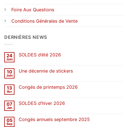
Foire Aux Questions
Conditions Générales de Vente
DERNIÈRES NEWS
SOLDES d’été 2026
24
Juin
Aucun
commentaire
sur
Une décennie de stickers
10
SOLDES
d’été
Juin
Aucun
2026
commentaire
sur
Congés de printemps 2026
13
Une
décennie
Avr
Aucun
de
commentaire
stickers
sur
SOLDES d’hiver 2026
07
Congés
de
Jan
Aucun
printemps
commentaire
2026
sur
Congés annuels septembre 2025
05
SOLDES
d’hiver
Sep
Aucun