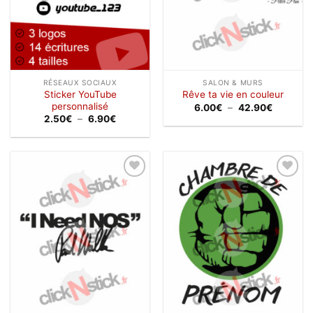
RÉSEAUX SOCIAUX
SALON & MURS
Sticker YouTube
Rêve ta vie en couleur
personnalisé
Plage
6.00
€
–
42.90
€
de
Plage
2.50
€
–
6.90
€
prix :
de
6.00€
prix :
à
2.50€
42.90€
à
6.90€
Ajouter
Ajouter
à la
à la
wishlist
wishlist