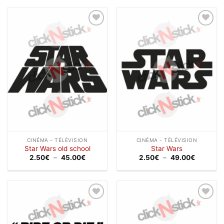
2.50€
4.00€
à
à
18.00€
30.00€
Ajouter
Ajouter
à la
à la
wishlist
wishlist
CINÉMA - TÉLÉVISION
CINÉMA - TÉLÉVISION
Star Wars old school
Star Wars
Plage
Plage
2.50
€
–
45.00
€
2.50
€
–
49.00
€
de
de
prix :
prix :
2.50€
2.50€
à
à
45.00€
49.00€
Ajouter
Ajouter
à la
à la
wishlist
wishlist