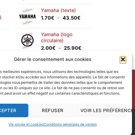
prix :
Yamaha (texte)
1.20€
6
Plage
1.70
€
–
43.50
€
à
de
30.00€
prix :
Yamaha (logo
1.70€
circulaire)
à
Plage
2.00
€
–
25.90
€
43.50€
de
Gérer le consentement aux cookies
prix :
2.00€
les meilleures expériences, nous utilisons des technologies telles que les
à
 stocker et/ou accéder aux informations des appareils. Le fait de consentir
25.90€
ntact
avec nous.
ologies nous permettra de traiter des données telles que le comportement
n ou les ID uniques sur ce site. Le fait de ne pas consentir ou de retirer son
ct us
.
 peut avoir un effet négatif sur certaines caractéristiques et fonctions.
redi.
CEPTER
REFUSER
VOIR LES PRÉFÉRENCE
 Design
|
Vie privée et cookies
Conditions générales de ventes