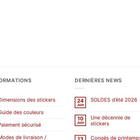
FORMATIONS
DERNIÈRES NEWS
Dimensions des stickers
SOLDES d’été 2026
24
Juin
Aucun
commentaire
Guide des couleurs
sur
Une décennie de
10
SOLDES
d’été
Juin
stickers
Paiement sécurisé
2026
Aucun
commentaire
Modes de livraison /
Congés de printemp
13
sur