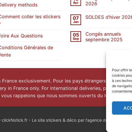
Une
Avr
2026
Delivery methods
décennie
de
Aucun
stickers
commentaire
Comment coller les stickers
SOLDES d’hiver 202
07
sur
Congés
Jan
?
Aucun
de
commentaire
printemps
sur
2026
Congés annuels
05
SOLDES
Foire Aux Questions
d’hiver
Sep
septembre 2025
2026
Aucun
Conditions Générales de
commentaire
sur
Vente
Congés
annuels
septembre
2025
Pour offrir 
cookies pour
la France exclusivement. Pour les pays étrangers, prenez
co
à ces techn
de navigatio
ery in France only. For international deliveries, please
conta
consentement
 vous rappelons que nous sommes ouverts du lundi au vend
AC
lickNstick.fr - Le site stickers & déco par l'agence de publicité
nk