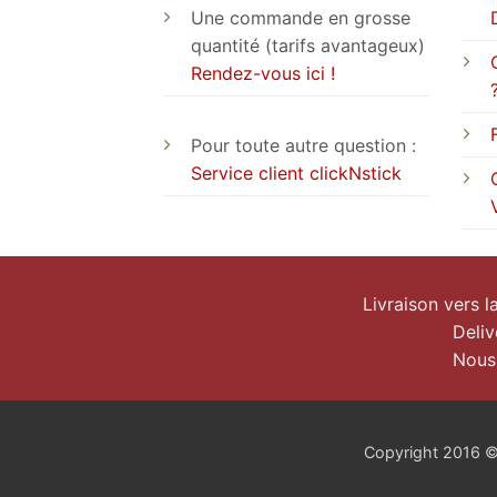
Une commande en grosse
quantité (tarifs avantageux)
Rendez-vous ici !
Pour toute autre question :
Service client clickNstick
Livraison vers 
Deliv
Nous
Copyright 2016 © c