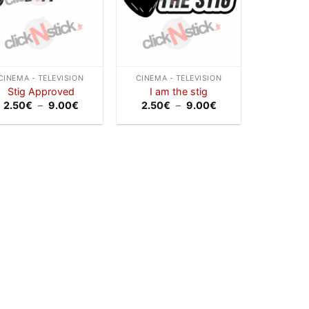
CINÉMA - TÉLÉVISION
CINÉMA - TÉLÉVISION
Stig Approved
I am the stig
Plage
Plage
2.50
€
–
9.00
€
2.50
€
–
9.00
€
de
de
prix :
prix :
2.50€
2.50€
à
à
9.00€
9.00€