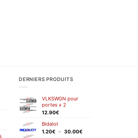
DERNIERS PRODUITS
VLKSWGN pour
portes x 2
12.90
€
Bidalot
Plage
1.20
€
–
30.00
€
s
de