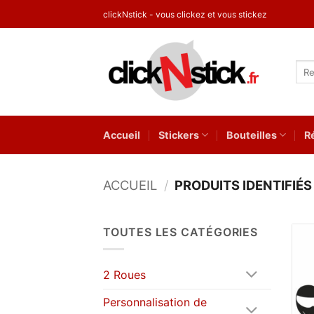
Passer
clickNstick - vous clickez et vous stickez
au
contenu
Rec
pour
Accueil
Stickers
Bouteilles
R
ACCUEIL
/
PRODUITS IDENTIFIÉS
TOUTES LES CATÉGORIES
2 Roues
Personnalisation de