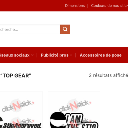
Dimensions
Couleurs de nos stic
herche
 :
éseaux sociaux
Publicité pros
Accessoires de pose
2 résultats affich
 “TOP GEAR”
Ajouter
Ajouter
à la
à la
wishlist
wishlist