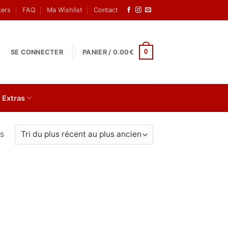
kers
FAQ
Ma Wishlist
Contact
0
SE CONNECTER
PANIER /
0.00
€
Extras
Trié
és
du
plus
récent
au
plus
ancien