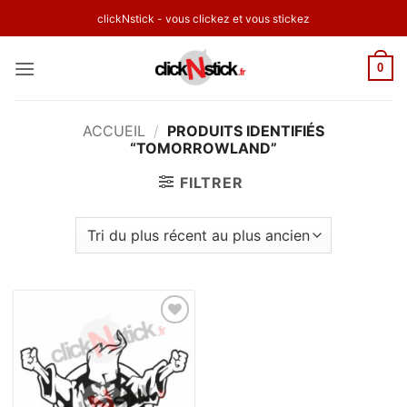
Passer
clickNstick - vous clickez et vous stickez
au
contenu
0
ACCUEIL
/
PRODUITS IDENTIFIÉS
“TOMORROWLAND”
FILTRER
Ajouter
à la
wishlist