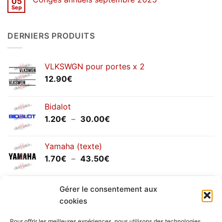
05
SOLDES
d’hiver
Sep
Aucun
2026
commentaire
sur
Congés
DERNIERS PRODUITS
annuels
septembre
2025
VLKSWGN pour portes x 2
12.90
€
Bidalot
Plage
1.20
€
–
30.00
€
de
prix :
Yamaha (texte)
1.20€
Plage
1.70
€
–
43.50
€
à
de
30.00€
prix :
Yamaha (logo circulaire)
Gérer le consentement aux
1.70€
Plage
2.00
€
–
25.90
€
à
cookies
de
43.50€
prix :
Pour offrir les meilleures expériences, nous utilisons des technologies