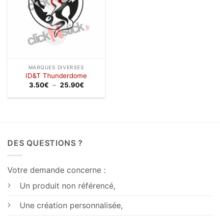
MARQUES DIVERSES
ID&T Thunderdome
Plage
3.50
€
–
25.90
€
de
prix :
3.50€
à
25.90€
DES QUESTIONS ?
Votre demande concerne :
Un produit non référencé,
Une création personnalisée,