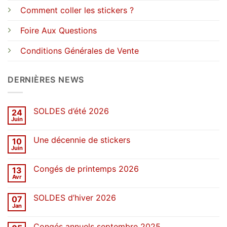
Comment coller les stickers ?
Foire Aux Questions
Conditions Générales de Vente
DERNIÈRES NEWS
SOLDES d’été 2026
24
Juin
Aucun
commentaire
sur
Une décennie de stickers
10
SOLDES
d’été
Juin
Aucun
2026
commentaire
sur
Congés de printemps 2026
13
Une
décennie
Avr
Aucun
de
commentaire
stickers
sur
SOLDES d’hiver 2026
07
Congés
de
Jan
Aucun
printemps
commentaire
2026
sur
Congés annuels septembre 2025