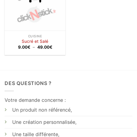
CUISINE
Sucré et Salé
Plage
9.00
€
–
49.00
€
de
prix :
9.00€
à
49.00€
DES QUESTIONS ?
Votre demande concerne :
Un produit non référencé,
Une création personnalisée,
Une taille différente,