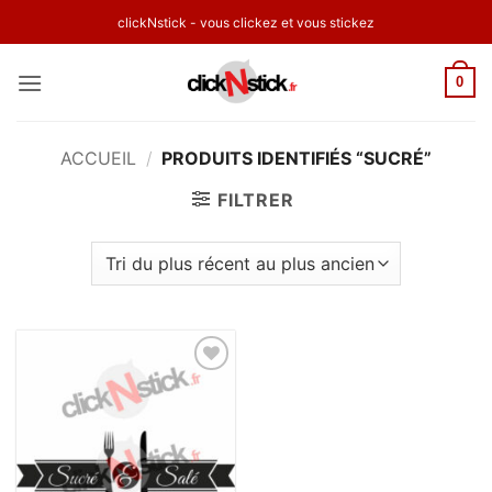
Passer
clickNstick - vous clickez et vous stickez
au
contenu
0
ACCUEIL
/
PRODUITS IDENTIFIÉS “SUCRÉ”
FILTRER
Ajouter
à la
wishlist