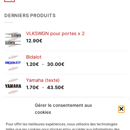
Aucun
2026
commentaire
sur
Congés
DERNIERS PRODUITS
annuels
septembre
2025
VLKSWGN pour portes x 2
12.90
€
Bidalot
Plage
1.20
€
–
30.00
€
de
prix :
Yamaha (texte)
1.20€
Plage
1.70
€
–
43.50
€
à
de
30.00€
prix :
Yamaha (logo circulaire)
Gérer le consentement aux
1.70€
Plage
2.00
€
–
25.90
€
à
cookies
de
43.50€
prix :
Pour offrir les meilleures expériences, nous utilisons des technologies
2.00€
telles que les cookies pour stocker et/ou accéder aux informations des