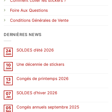
Comment coller les stickers ?
Foire Aux Questions
Conditions Générales de Vente
DERNIÈRES NEWS
SOLDES d’été 2026
24
Juin
Aucun
commentaire
sur
Une décennie de stickers
10
SOLDES
d’été
Juin
Aucun
2026
commentaire
sur
Congés de printemps 2026
13
Une
décennie
Avr
Aucun
de
commentaire
stickers
sur
SOLDES d’hiver 2026
07
Congés
de
Jan
Aucun
printemps
commentaire
2026
sur
Congés annuels septembre 2025
05
SOLDES
d’hiver
Sep