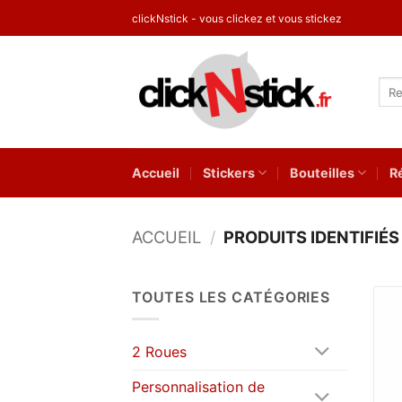
Passer
clickNstick - vous clickez et vous stickez
au
contenu
Rec
pour
Accueil
Stickers
Bouteilles
R
ACCUEIL
/
PRODUITS IDENTIFIÉ
TOUTES LES CATÉGORIES
2 Roues
Personnalisation de