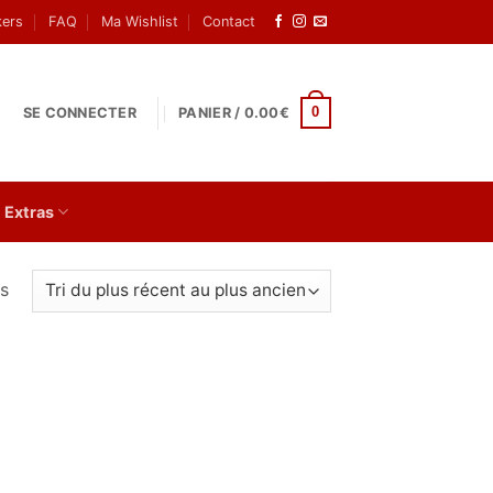
kers
FAQ
Ma Wishlist
Contact
0
SE CONNECTER
PANIER /
0.00
€
Extras
Trié
és
du
plus
récent
au
plus
ancien