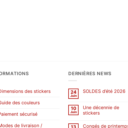
FORMATIONS
DERNIÈRES NEWS
Dimensions des stickers
SOLDES d’été 2026
24
Juin
Aucun
commentaire
Guide des couleurs
sur
Une décennie de
10
SOLDES
d’été
Juin
stickers
Paiement sécurisé
2026
Aucun
commentaire
Modes de livraison /
Congés de printemp
13
sur