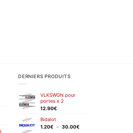
DERNIERS PRODUITS
VLKSWGN pour
portes x 2
12.90
€
Bidalot
Plage
1.20
€
–
30.00
€
s
de