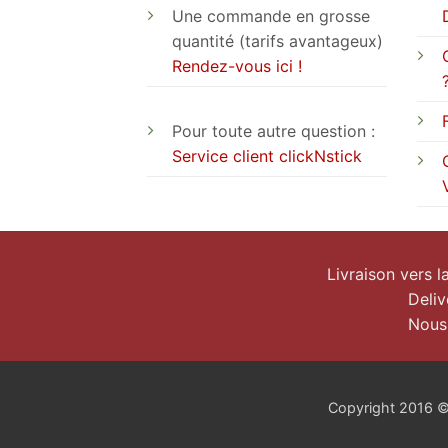
Une commande en grosse
quantité (tarifs avantageux)
Rendez-vous ici !
Pour toute autre question :
Service client clickNstick
Livraison vers 
Deliv
Nous
Copyright 2016 © c