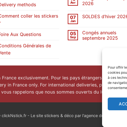
Une
Avr
2026
Delivery methods
décennie
de
Aucun
stickers
commentaire
Comment coller les stickers
SOLDES d’hiver 202
07
sur
Congés
Jan
?
Aucun
de
commentaire
printemps
sur
2026
Congés annuels
05
SOLDES
Foire Aux Questions
d’hiver
Sep
septembre 2025
2026
Aucun
Conditions Générales de
commentaire
sur
Vente
Congés
annuels
septembre
2025
Pour offrir 
cookies pour
la France exclusivement. Pour les pays étrangers, prenez
co
à ces techn
de navigatio
ery in France only. For international deliveries, please
conta
consentement
 vous rappelons que nous sommes ouverts du lundi au vend
AC
lickNstick.fr - Le site stickers & déco par l'agence de publicité
nk