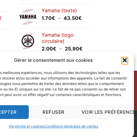
prix :
Yamaha (texte)
1.20€
6
Plage
1.70
€
–
43.50
€
à
de
30.00€
prix :
Yamaha (logo
1.70€
circulaire)
à
Plage
2.00
€
–
25.90
€
43.50€
de
Gérer le consentement aux cookies
prix :
2.00€
les meilleures expériences, nous utilisons des technologies telles que les
à
 stocker et/ou accéder aux informations des appareils. Le fait de consentir
25.90€
ntact
avec nous.
ologies nous permettra de traiter des données telles que le comportement
n ou les ID uniques sur ce site. Le fait de ne pas consentir ou de retirer son
ct us
.
 peut avoir un effet négatif sur certaines caractéristiques et fonctions.
redi.
CEPTER
REFUSER
VOIR LES PRÉFÉRENCE
 Design
|
Vie privée et cookies
Conditions générales de ventes