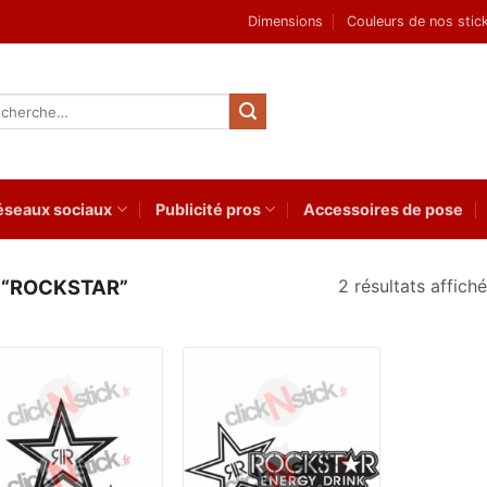
Dimensions
Couleurs de nos stic
herche
 :
éseaux sociaux
Publicité pros
Accessoires de pose
2 résultats affich
S “ROCKSTAR”
Ajouter
Ajouter
à la
à la
wishlist
wishlist