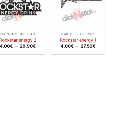
MARQUES DIVERSES
MARQUES DIVERSES
Rockstar energy 2
Rockstar energy 1
Plage
Plage
4.00
€
–
29.90
€
4.00
€
–
27.50
€
de
de
prix :
prix :
4.00€
4.00€
à
à
29.90€
27.50€