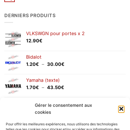
Aucun
2026
commentaire
sur
Congés
DERNIERS PRODUITS
annuels
septembre
2025
VLKSWGN pour portes x 2
12.90
€
Bidalot
Plage
1.20
€
–
30.00
€
de
prix :
Yamaha (texte)
1.20€
Plage
1.70
€
–
43.50
€
à
de
30.00€
prix :
Yamaha (logo circulaire)
Gérer le consentement aux
1.70€
Plage
2.00
€
–
25.90
€
à
cookies
de
43.50€
prix :
Pour offrir les meilleures expériences, nous utilisons des technologies
2.00€
telles que les cookies pour stocker et/ou accéder aux informations des