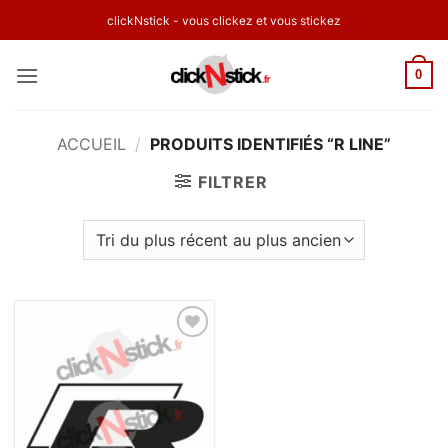
Passer
clickNstick - vous clickez et vous stickez
au
contenu
0
ACCUEIL
/
PRODUITS IDENTIFIÉS “R LINE”
FILTRER
Ajouter
à la
wishlist