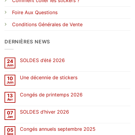
Comment coller les stickers ?
Foire Aux Questions
Conditions Générales de Vente
DERNIÈRES NEWS
SOLDES d’été 2026
24
Juin
Aucun
commentaire
sur
Une décennie de stickers
10
SOLDES
d’été
Juin
Aucun
2026
commentaire
sur
Congés de printemps 2026
13
Une
décennie
Avr
Aucun
de
commentaire
stickers
sur
SOLDES d’hiver 2026
07
Congés
de
Jan
Aucun
printemps
commentaire
2026
sur
Congés annuels septembre 2025
05
SOLDES
d’hiver
Sep