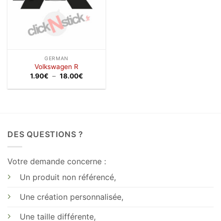
GERMAN
Volkswagen R
Plage
1.90
€
–
18.00
€
de
prix :
1.90€
à
18.00€
DES QUESTIONS ?
Votre demande concerne :
Un produit non référencé,
Une création personnalisée,
Une taille différente,