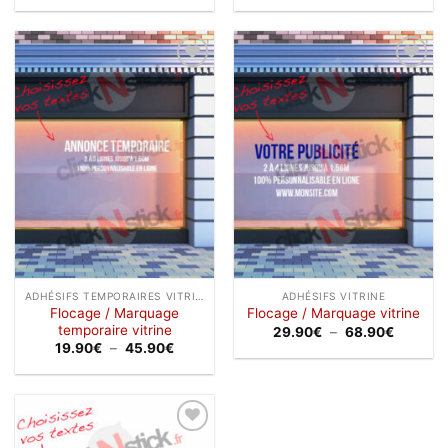
prix :
prix :
1.75€
1.00€
à
à
2.50€
2.00€
Ajouter
Ajouter
à la
à la
wishlist
wishlist
ADHÉSIFS TEMPORAIRES VITRINE
ADHÉSIFS VITRINE
Flocage / Marquage
Flocage / Marquage vitrine
temporaire vitrine
Plage
29.90
€
–
68.90
€
de
Plage
19.90
€
–
45.90
€
prix :
de
29.90€
prix :
à
19.90€
68.90€
à
45.90€
Ajouter