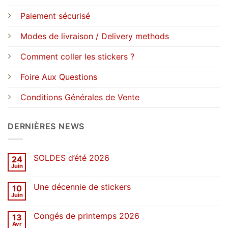
Paiement sécurisé
Modes de livraison / Delivery methods
Comment coller les stickers ?
Foire Aux Questions
Conditions Générales de Vente
DERNIÈRES NEWS
SOLDES d’été 2026
24
Juin
Aucun
commentaire
sur
Une décennie de stickers
10
SOLDES
d’été
Juin
Aucun
2026
commentaire
sur
Congés de printemps 2026
13
Une
décennie
Avr
Aucun