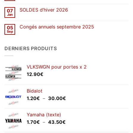
de
commentaire
stickers
sur
SOLDES d’hiver 2026
07
Congés
de
Jan
Aucun
printemps
commentaire
2026
sur
Congés annuels septembre 2025
05
SOLDES
d’hiver
Sep
Aucun
2026
commentaire
sur
Congés
DERNIERS PRODUITS
annuels
septembre
2025
VLKSWGN pour portes x 2
12.90
€
Bidalot
Plage
1.20
€
–
30.00
€
de
prix :
Yamaha (texte)
1.20€
Plage
1.70
€
–
43.50
€
à
de
30.00€