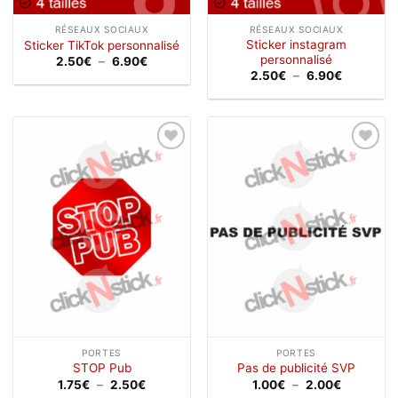
RÉSEAUX SOCIAUX
RÉSEAUX SOCIAUX
Sticker instagram
Sticker TikTok personnalisé
personnalisé
Plage
2.50
€
–
6.90
€
de
Plage
2.50
€
–
6.90
€
prix :
de
2.50€
prix :
à
2.50€
6.90€
à
6.90€
Ajouter
Ajouter
à la
à la
wishlist
wishlist
PORTES
PORTES
STOP Pub
Pas de publicité SVP
Plage
Plage
1.75
€
–
2.50
€
1.00
€
–
2.00
€
de
de