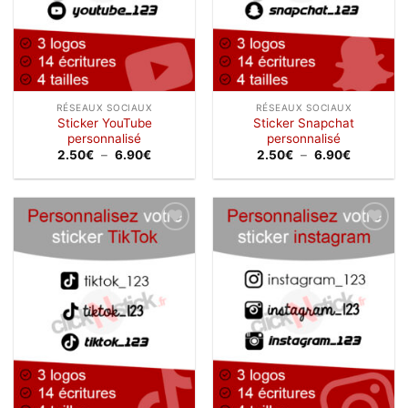
RÉSEAUX SOCIAUX
RÉSEAUX SOCIAUX
Sticker YouTube
Sticker Snapchat
personnalisé
personnalisé
Plage
Plage
2.50
€
–
6.90
€
2.50
€
–
6.90
€
de
de
prix :
prix :
2.50€
2.50€
à
à
6.90€
6.90€
Ajouter
Ajouter
à la
à la
wishlist
wishlist