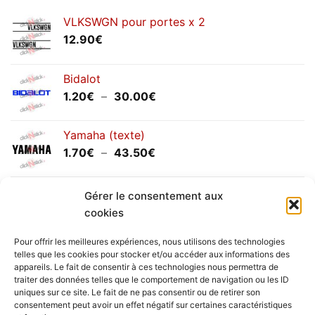
VLKSWGN pour portes x 2
12.90
€
Bidalot
Plage
1.20
€
–
30.00
€
de
prix :
Yamaha (texte)
1.20€
Plage
1.70
€
–
43.50
€
à
de
30.00€
prix :
Yamaha (logo circulaire)
1.70€
Gérer le consentement aux
Plage
2.00
€
–
25.90
€
à
cookies
de
43.50€
prix :
Pour offrir les meilleures expériences, nous utilisons des technologies
2.00€
telles que les cookies pour stocker et/ou accéder aux informations des
à
appareils. Le fait de consentir à ces technologies nous permettra de
Livraison vers la France exclusivement. Pour les pays
traiter des données telles que le comportement de navigation ou les ID
25.90€
uniques sur ce site. Le fait de ne pas consentir ou de retirer son
étrangers, prenez
contact
avec nous.
consentement peut avoir un effet négatif sur certaines caractéristiques
Delivery in France only. For international deliveries,