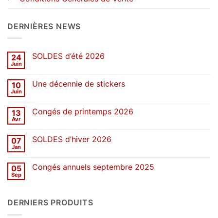
DERNIÈRES NEWS
SOLDES d’été 2026
24
Juin
Aucun
commentaire
sur
Une décennie de stickers
10
SOLDES
d’été
Juin
Aucun
2026
commentaire
sur
Congés de printemps 2026
13
Une
décennie
Avr
Aucun
de
commentaire
stickers
sur
SOLDES d’hiver 2026
07
Congés
de
Jan
Aucun
printemps
commentaire
2026
sur
Congés annuels septembre 2025
05
SOLDES
d’hiver
Sep
Aucun
2026
commentaire
sur
Congés
DERNIERS PRODUITS
annuels
septembre
2025