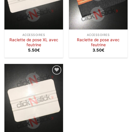
ACCESSOIRES
ACCESSOIRES
Raclette de pose XL avec
Raclette de pose avec
feutrine
feutrine
5.50
€
3.50
€
Ajouter
à la
wishlist