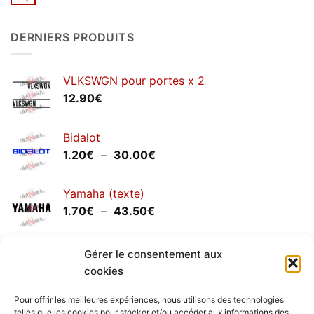
Aucun
2026
commentaire
sur
Congés
DERNIERS PRODUITS
annuels
septembre
2025
VLKSWGN pour portes x 2
12.90
€
Bidalot
Plage
1.20
€
–
30.00
€
de
prix :
Yamaha (texte)
1.20€
Plage
1.70
€
–
43.50
€
à
de
30.00€
prix :
Yamaha (logo circulaire)
Gérer le consentement aux
1.70€
Plage
2.00
€
–
25.90
€
à
cookies
de
43.50€
prix :
Pour offrir les meilleures expériences, nous utilisons des technologies
2.00€
telles que les cookies pour stocker et/ou accéder aux informations des