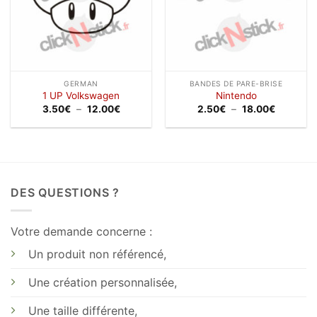
GERMAN
BANDES DE PARE-BRISE
1 UP Volkswagen
Nintendo
Plage
Plage
3.50
€
–
12.00
€
2.50
€
–
18.00
€
de
de
prix :
prix :
3.50€
2.50€
à
à
12.00€
18.00€
DES QUESTIONS ?
Votre demande concerne :
Un produit non référencé,
Une création personnalisée,
Une taille différente,