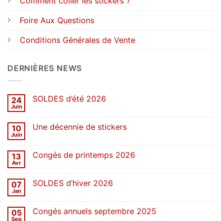
Comment coller les stickers ?
Foire Aux Questions
Conditions Générales de Vente
DERNIÈRES NEWS
SOLDES d’été 2026
24
Juin
Aucun
commentaire
sur
Une décennie de stickers
10
SOLDES
d’été
Juin
Aucun
2026
commentaire
sur
Congés de printemps 2026
13
Une
décennie
Avr
Aucun
de
commentaire
stickers
sur
SOLDES d’hiver 2026
07
Congés
de
Jan
Aucun
printemps
commentaire
2026
sur
Congés annuels septembre 2025
05
SOLDES
d’hiver
Sep