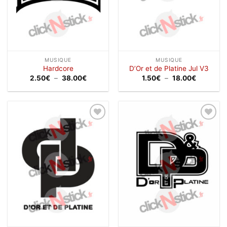
MUSIQUE
MUSIQUE
Hardcore
D’Or et de Platine Jul V3
Plage
Plage
2.50
€
–
38.00
€
1.50
€
–
18.00
€
de
de
prix :
prix :
2.50€
1.50€
à
à
38.00€
18.00€
Ajouter
Ajouter
à la
à la
wishlist
wishlist