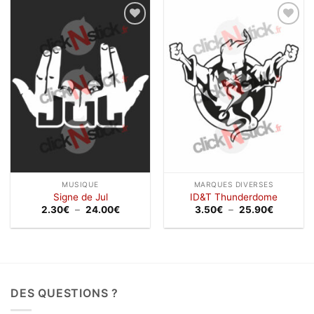
à
à
18.00€
18.00€
Ajouter
Ajouter
à la
à la
wishlist
wishlist
MUSIQUE
MARQUES DIVERSES
Signe de Jul
ID&T Thunderdome
Plage
Plage
2.30
€
–
24.00
€
3.50
€
–
25.90
€
de
de
prix :
prix :
2.30€
3.50€
à
à
24.00€
25.90€
DES QUESTIONS ?