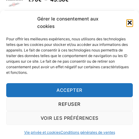
à
de
30.00€
prix :
Yamaha (logo circulaire)
1.70€
Gérer le consentement aux
Plage
2.00
€
–
25.90
€
à
cookies
de
43.50€
prix :
Pour offrir les meilleures expériences, nous utilisons des technologies
2.00€
telles que les cookies pour stocker et/ou accéder aux informations des
à
appareils. Le fait de consentir à ces technologies nous permettra de
Livraison vers la France exclusivement. Pour les pays
traiter des données telles que le comportement de navigation ou les ID
25.90€
uniques sur ce site. Le fait de ne pas consentir ou de retirer son
étrangers, prenez
contact
avec nous.
consentement peut avoir un effet négatif sur certaines caractéristiques
Delivery in France only. For international deliveries,
et fonctions.
please
contact us
.
Nous vous rappelons que nous sommes ouverts du
ACCEPTER
lundi au vendredi.
REFUSER
VOIR LES PRÉFÉRENCES
Copyright 2016 © clickNstick.fr - Le site stickers & déco par
l'agence de publicité
nk Design
|
Vie privée et cookies
Conditions générales de ventes