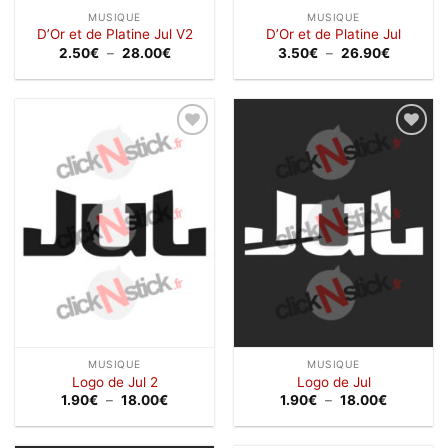
MUSIQUE
MUSIQUE
D’Or et de Platine Jul V2
D’Or et de Platine Jul
Plage
Plage
2.50
€
–
28.00
€
3.50
€
–
26.90
€
de
de
prix :
prix :
2.50€
3.50€
à
à
28.00€
26.90€
Ajouter
Ajouter
à la
à la
wishlist
wishlist
MUSIQUE
MUSIQUE
Logo de Jul 2
Logo de Jul
Plage
Plage
1.90
€
–
18.00
€
1.90
€
–
18.00
€
de
de
prix :
prix :
1.90€
1.90€