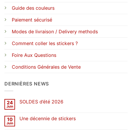
Guide des couleurs
Paiement sécurisé
Modes de livraison / Delivery methods
Comment coller les stickers ?
Foire Aux Questions
Conditions Générales de Vente
DERNIÈRES NEWS
SOLDES d’été 2026
24
Juin
Aucun
commentaire
sur
Une décennie de stickers
10
SOLDES
d’été
Juin
Aucun
2026
commentaire