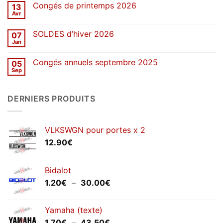
sur
Congés de printemps 2026
13
Une
décennie
Avr
Aucun
de
commentaire
stickers
sur
SOLDES d’hiver 2026
07
Congés
de
Jan
Aucun
printemps
commentaire
2026
sur
Congés annuels septembre 2025
05
SOLDES
d’hiver
Sep
Aucun
2026
commentaire
sur
Congés
DERNIERS PRODUITS
annuels
septembre
2025
VLKSWGN pour portes x 2
12.90
€
Bidalot
Plage
1.20
€
–
30.00
€
de
prix :
Yamaha (texte)
1.20€
Plage
1.70
€
–
43.50
€