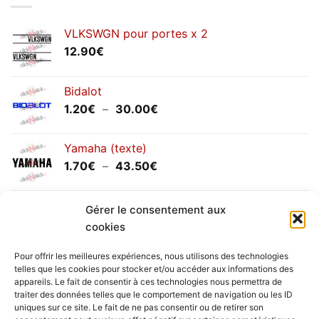
2025
VLKSWGN pour portes x 2
12.90
€
Bidalot
Plage
1.20
€
–
30.00
€
de
prix :
Yamaha (texte)
1.20€
Plage
1.70
€
–
43.50
€
à
de
30.00€
prix :
Yamaha (logo circulaire)
1.70€
Gérer le consentement aux
Plage
2.00
€
–
25.90
€
à
cookies
de
43.50€
prix :
Pour offrir les meilleures expériences, nous utilisons des technologies
2.00€
telles que les cookies pour stocker et/ou accéder aux informations des
à
appareils. Le fait de consentir à ces technologies nous permettra de
Livraison vers la France exclusivement. Pour les pays
traiter des données telles que le comportement de navigation ou les ID
25.90€
uniques sur ce site. Le fait de ne pas consentir ou de retirer son
étrangers, prenez
contact
avec nous.