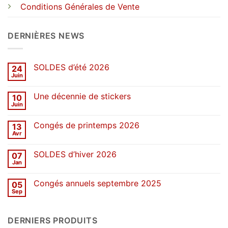
Conditions Générales de Vente
DERNIÈRES NEWS
SOLDES d’été 2026
24
Juin
Aucun
commentaire
sur
Une décennie de stickers
10
SOLDES
d’été
Juin
Aucun
2026
commentaire
sur
Congés de printemps 2026
13
Une
décennie
Avr
Aucun
de
commentaire
stickers
sur
SOLDES d’hiver 2026
07
Congés
de
Jan
Aucun
printemps
commentaire
2026
sur
Congés annuels septembre 2025
05
SOLDES
d’hiver
Sep
Aucun
2026
commentaire
sur
Congés
DERNIERS PRODUITS
annuels
septembre