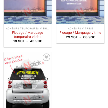
ADHÉSIFS TEMPORAIRES VITRINE
ADHÉSIFS VITRINE
Flocage / Marquage
Flocage / Marquage vitrine
temporaire vitrine
Plage
29.90
€
–
68.90
€
de
Plage
19.90
€
–
45.90
€
prix :
de
29.90€
prix :
à
19.90€
68.90€
à
45.90€
Ajouter
à la
wishlist