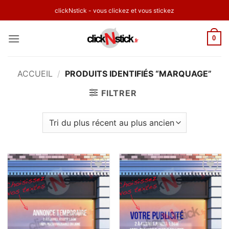
Passer
clickNstick - vous clickez et vous stickez
au
contenu
0
ACCUEIL
/
PRODUITS IDENTIFIÉS “MARQUAGE”
FILTRER
Ajouter
Ajouter
à la
à la
wishlist
wishlist