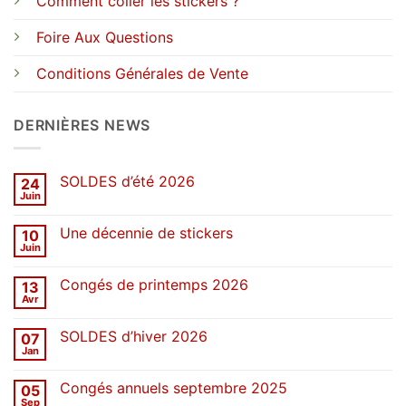
Comment coller les stickers ?
Foire Aux Questions
Conditions Générales de Vente
DERNIÈRES NEWS
SOLDES d’été 2026
24
Juin
Aucun
commentaire
sur
Une décennie de stickers
10
SOLDES
d’été
Juin
Aucun
2026
commentaire
sur
Congés de printemps 2026
13
Une
décennie
Avr
Aucun
de
commentaire
stickers
sur
SOLDES d’hiver 2026
07
Congés
de
Jan
Aucun
printemps
commentaire
2026
sur
Congés annuels septembre 2025
05
SOLDES
d’hiver
Sep