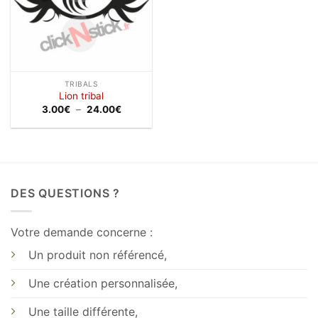
TRIBALS
Lion tribal
Plage
3.00
€
–
24.00
€
de
prix :
3.00€
à
24.00€
DES QUESTIONS ?
Votre demande concerne :
Un produit non référencé,
Une création personnalisée,
Une taille différente,