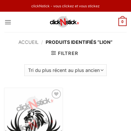
Passer
clickNstick - vous clickez et vous stickez
au
contenu
0
ACCUEIL
/
PRODUITS IDENTIFIÉS “LION”
FILTRER
Ajouter
à la
wishlist