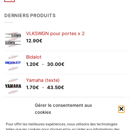
Aucun
2026
commentaire
sur
Congés
DERNIERS PRODUITS
annuels
septembre
2025
VLKSWGN pour portes x 2
12.90
€
Bidalot
Plage
1.20
€
–
30.00
€
de
prix :
Yamaha (texte)
1.20€
Plage
1.70
€
–
43.50
€
à
de
30.00€
prix :
Yamaha (logo circulaire)
Gérer le consentement aux
1.70€
Plage
2.00
€
–
25.90
€
à
cookies
de
43.50€
prix :
Pour offrir les meilleures expériences, nous utilisons des technologies
2.00€
telles que les cookies pour stocker et/ou accéder aux informations des