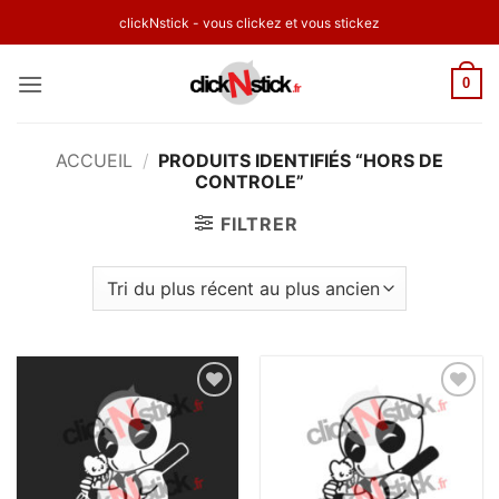
Passer
clickNstick - vous clickez et vous stickez
au
contenu
0
ACCUEIL
/
PRODUITS IDENTIFIÉS “HORS DE
CONTROLE”
FILTRER
Ajouter
Ajouter
à la
à la
wishlist
wishlist