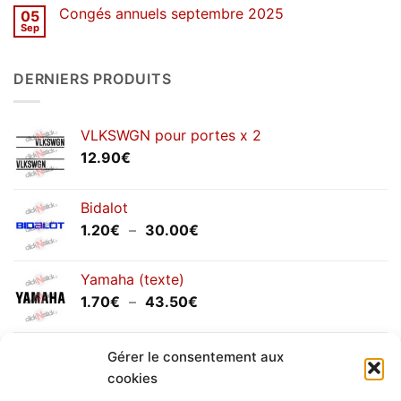
sur
Congés annuels septembre 2025
05
SOLDES
d’hiver
Sep
Aucun
2026
commentaire
sur
Congés
DERNIERS PRODUITS
annuels
septembre
2025
VLKSWGN pour portes x 2
12.90
€
Bidalot
Plage
1.20
€
–
30.00
€
de
prix :
Yamaha (texte)
1.20€
Plage
1.70
€
–
43.50
€
à
de
30.00€
prix :
Yamaha (logo circulaire)
1.70€
Gérer le consentement aux
Plage
2.00
€
–
25.90
€
à
cookies
de
43.50€