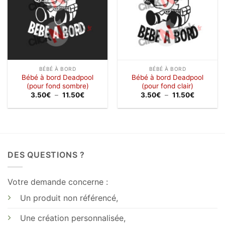
BÉBÉ À BORD
BÉBÉ À BORD
Bébé à bord Deadpool
Bébé à bord Deadpool
(pour fond sombre)
(pour fond clair)
Plage
Plage
3.50
€
–
11.50
€
3.50
€
–
11.50
€
de
de
prix :
prix :
3.50€
3.50€
à
à
11.50€
11.50€
DES QUESTIONS ?
Votre demande concerne :
Un produit non référencé,
Une création personnalisée,