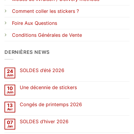
Comment coller les stickers ?
Foire Aux Questions
Conditions Générales de Vente
DERNIÈRES NEWS
SOLDES d’été 2026
24
Juin
Aucun
commentaire
sur
Une décennie de stickers
10
SOLDES
d’été
Juin
Aucun
2026
commentaire
sur
Congés de printemps 2026
13
Une
décennie
Avr
Aucun
de
commentaire
stickers
sur
SOLDES d’hiver 2026
07
Congés
de
Jan
Aucun
printemps
commentaire
2026