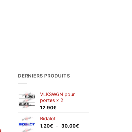
DERNIERS PRODUITS
VLKSWGN pour
portes x 2
12.90
€
Bidalot
Plage
1.20
€
–
30.00
€
s
de