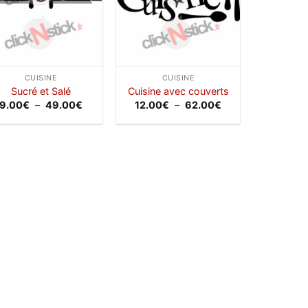
CUISINE
CUISINE
Sucré et Salé
Cuisine avec couverts
Plage
Plage
9.00
€
–
49.00
€
12.00
€
–
62.00
€
de
de
prix :
prix :
9.00€
12.00€
à
à
49.00€
62.00€