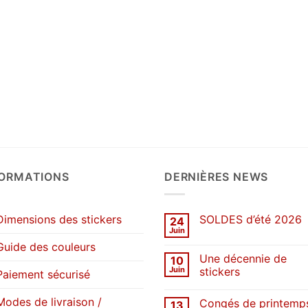
FORMATIONS
DERNIÈRES NEWS
Dimensions des stickers
SOLDES d’été 2026
24
Juin
Aucun
commentaire
Guide des couleurs
sur
Une décennie de
10
SOLDES
d’été
Juin
stickers
Paiement sécurisé
2026
Aucun
commentaire
Modes de livraison /
Congés de printemp
13
sur