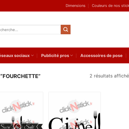
Dimensions
Couleurs de nos stic
herche
 :
éseaux sociaux
Publicité pros
Accessoires de pose
2 résultats affich
S “FOURCHETTE”
Ajouter
Ajouter
à la
à la
wishlist
wishlist