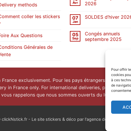
Une
Avr
2026
Delivery methods
décennie
de
Aucun
stickers
commentaire
Comment coller les stickers
SOLDES d’hiver 202
07
sur
Congés
Jan
?
Aucun
de
commentaire
printemps
sur
2026
Congés annuels
05
SOLDES
Foire Aux Questions
d’hiver
Sep
septembre 2025
2026
Aucun
Conditions Générales de
commentaire
sur
Vente
Congés
annuels
septembre
2025
Pour offrir 
cookies pour
la France exclusivement. Pour les pays étrangers, prenez
co
à ces techn
de navigatio
ery in France only. For international deliveries, please
conta
consentement
 vous rappelons que nous sommes ouverts du lundi au vend
AC
lickNstick.fr - Le site stickers & déco par l'agence de publicité
nk