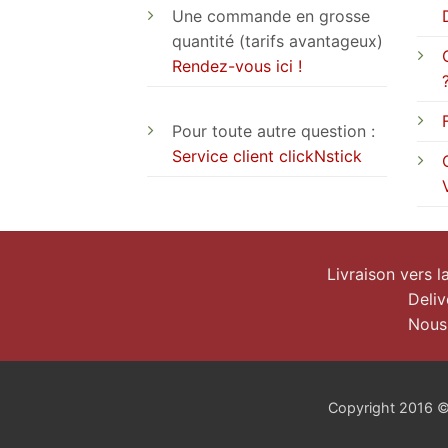
Une commande en grosse
quantité (tarifs avantageux)
Rendez-vous ici !
Pour toute autre question :
Service client clickNstick
Livraison vers 
Deliv
Nous
Copyright 2016 © c