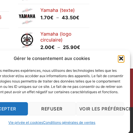
prix :
Yamaha (texte)
1.20€
6
Plage
1.70
€
–
43.50
€
à
de
30.00€
prix :
Yamaha (logo
1.70€
circulaire)
à
Plage
2.00
€
–
25.90
€
43.50€
de
Gérer le consentement aux cookies
prix :
2.00€
les meilleures expériences, nous utilisons des technologies telles que les
à
 stocker et/ou accéder aux informations des appareils. Le fait de consentir
25.90€
ntact
avec nous.
ologies nous permettra de traiter des données telles que le comportement
n ou les ID uniques sur ce site. Le fait de ne pas consentir ou de retirer son
ct us
.
 peut avoir un effet négatif sur certaines caractéristiques et fonctions.
redi.
CEPTER
REFUSER
VOIR LES PRÉFÉRENCE
 Design
|
Vie privée et cookies
Conditions générales de ventes