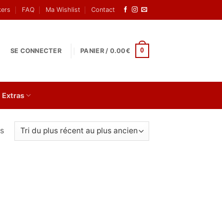
kers
FAQ
Ma Wishlist
Contact
0
SE CONNECTER
PANIER /
0.00
€
Extras
Trié
és
du
plus
récent
au
plus
ancien