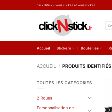
Passer
clickNstick - vous clickez et vous stickez
au
contenu
Rec
pour
Accueil
Stickers
Bouteilles
R
ACCUEIL
/
PRODUITS IDENTIFIÉ
TOUTES LES CATÉGORIES
2 Roues
Personnalisation de