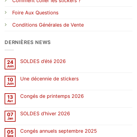
Comment coller les stickers ?
Foire Aux Questions
Conditions Générales de Vente
DERNIÈRES NEWS
SOLDES d’été 2026
24
Juin
Aucun
commentaire
sur
Une décennie de stickers
10
SOLDES
d’été
Juin
Aucun
2026
commentaire
sur
Congés de printemps 2026
13
Une
décennie
Avr
Aucun
de
commentaire
stickers
sur
SOLDES d’hiver 2026
07
Congés
de
Jan
Aucun
printemps
commentaire
2026
sur
Congés annuels septembre 2025
05
SOLDES
d’hiver
Sep