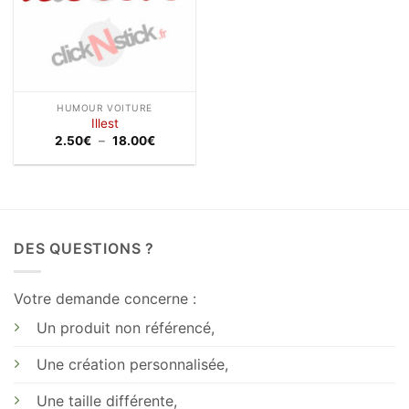
HUMOUR VOITURE
Illest
Plage
2.50
€
–
18.00
€
de
prix :
2.50€
à
18.00€
DES QUESTIONS ?
Votre demande concerne :
Un produit non référencé,
Une création personnalisée,
Une taille différente,