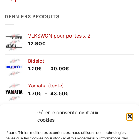
Aucun
2026
commentaire
sur
Congés
DERNIERS PRODUITS
annuels
septembre
2025
VLKSWGN pour portes x 2
12.90
€
Bidalot
Plage
1.20
€
–
30.00
€
de
prix :
Yamaha (texte)
1.20€
Plage
1.70
€
–
43.50
€
à
de
30.00€
prix :
Yamaha (logo circulaire)
Gérer le consentement aux
1.70€
Plage
2.00
€
–
25.90
€
à
cookies
de
43.50€
prix :
Pour offrir les meilleures expériences, nous utilisons des technologies
2.00€
telles que les cookies pour stocker et/ou accéder aux informations des