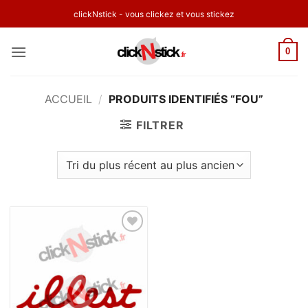
Passer
clickNstick - vous clickez et vous stickez
au
contenu
0
ACCUEIL
/
PRODUITS IDENTIFIÉS “FOU”
FILTRER
Ajouter
à la
wishlist