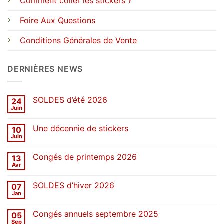
Comment coller les stickers ?
Foire Aux Questions
Conditions Générales de Vente
DERNIÈRES NEWS
SOLDES d’été 2026
24
Juin
Aucun
commentaire
sur
Une décennie de stickers
10
SOLDES
d’été
Juin
Aucun
2026
commentaire
sur
Congés de printemps 2026
13
Une
décennie
Avr
Aucun
de
commentaire
stickers
sur
SOLDES d’hiver 2026
07
Congés
de
Jan
Aucun
printemps
commentaire
2026
sur
Congés annuels septembre 2025
05
SOLDES
d’hiver
Sep