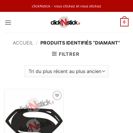
Passer
clickNstick - vous clickez et vous stickez
au
contenu
0
ACCUEIL
/
PRODUITS IDENTIFIÉS “DIAMANT”
FILTRER
Ajouter
à la
wishlist