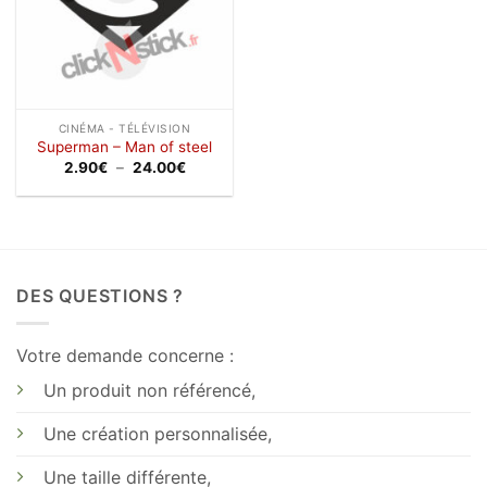
CINÉMA - TÉLÉVISION
Superman – Man of steel
Plage
2.90
€
–
24.00
€
de
prix :
2.90€
à
24.00€
DES QUESTIONS ?
Votre demande concerne :
Un produit non référencé,
Une création personnalisée,
Une taille différente,