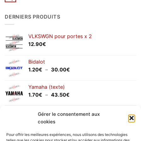
Aucun
2026
commentaire
sur
Congés
DERNIERS PRODUITS
annuels
septembre
2025
VLKSWGN pour portes x 2
12.90
€
Bidalot
Plage
1.20
€
–
30.00
€
de
prix :
Yamaha (texte)
1.20€
Plage
1.70
€
–
43.50
€
à
de
30.00€
prix :
Yamaha (logo circulaire)
Gérer le consentement aux
1.70€
Plage
2.00
€
–
25.90
€
à
cookies
de
43.50€
prix :
Pour offrir les meilleures expériences, nous utilisons des technologies
2.00€
telles que les cookies pour stocker et/ou accéder aux informations des