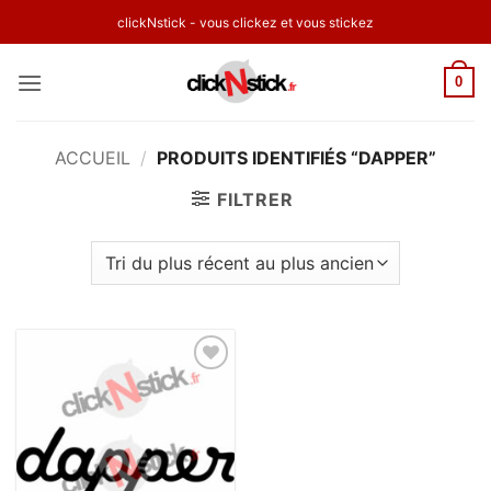
Passer
clickNstick - vous clickez et vous stickez
au
contenu
0
ACCUEIL
/
PRODUITS IDENTIFIÉS “DAPPER”
FILTRER
Ajouter
à la
wishlist