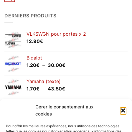
Aucun
2026
commentaire
sur
Congés
DERNIERS PRODUITS
annuels
septembre
2025
VLKSWGN pour portes x 2
12.90
€
Bidalot
Plage
1.20
€
–
30.00
€
de
prix :
Yamaha (texte)
1.20€
Plage
1.70
€
–
43.50
€
à
de
30.00€
prix :
Yamaha (logo circulaire)
Gérer le consentement aux
1.70€
Plage
2.00
€
–
25.90
€
à
cookies
de
43.50€
prix :
Pour offrir les meilleures expériences, nous utilisons des technologies
2.00€
telles que les cookies pour stocker et/ou accéder aux informations des