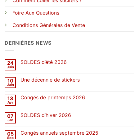
Comment coller les stickers ?
Foire Aux Questions
Conditions Générales de Vente
DERNIÈRES NEWS
SOLDES d’été 2026
24
Juin
Aucun
commentaire
sur
Une décennie de stickers
10
SOLDES
d’été
Juin
Aucun
2026
commentaire
sur
Congés de printemps 2026
13
Une
décennie
Avr
Aucun
de
commentaire
stickers
sur
SOLDES d’hiver 2026
07
Congés
de
Jan
Aucun
printemps
commentaire
2026
sur
Congés annuels septembre 2025
05
SOLDES
d’hiver
Sep