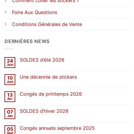
Comment coller les stickers ?
Foire Aux Questions
Conditions Générales de Vente
DERNIÈRES NEWS
SOLDES d’été 2026
24
Juin
Aucun
commentaire
sur
Une décennie de stickers
10
SOLDES
d’été
Juin
Aucun
2026
commentaire
sur
Congés de printemps 2026
13
Une
décennie
Avr
Aucun
de
commentaire
stickers
sur
SOLDES d’hiver 2026
07
Congés
de
Jan
Aucun
printemps
commentaire
2026
sur
Congés annuels septembre 2025
05
SOLDES
d’hiver
Sep