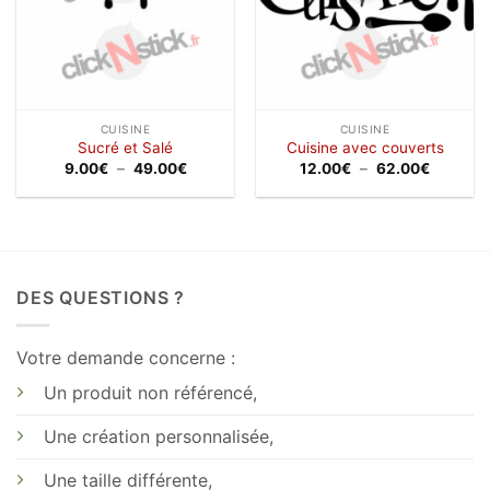
CUISINE
CUISINE
Sucré et Salé
Cuisine avec couverts
Plage
Plage
9.00
€
–
49.00
€
12.00
€
–
62.00
€
de
de
prix :
prix :
9.00€
12.00€
à
à
49.00€
62.00€
DES QUESTIONS ?
Votre demande concerne :
Un produit non référencé,
Une création personnalisée,
Une taille différente,