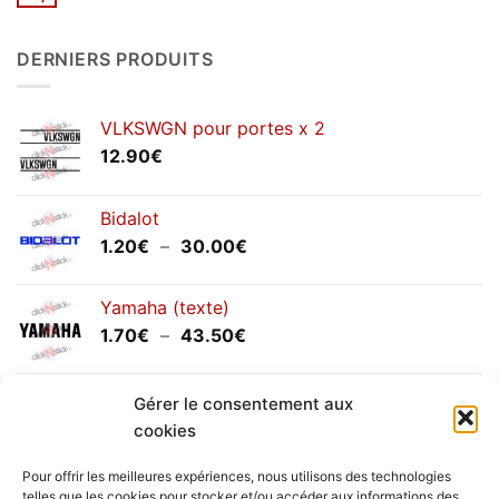
Aucun
2026
commentaire
sur
Congés
DERNIERS PRODUITS
annuels
septembre
2025
VLKSWGN pour portes x 2
12.90
€
Bidalot
Plage
1.20
€
–
30.00
€
de
prix :
Yamaha (texte)
1.20€
Plage
1.70
€
–
43.50
€
à
de
30.00€
prix :
Yamaha (logo circulaire)
Gérer le consentement aux
1.70€
Plage
2.00
€
–
25.90
€
à
cookies
de
43.50€
prix :
Pour offrir les meilleures expériences, nous utilisons des technologies
2.00€
telles que les cookies pour stocker et/ou accéder aux informations des