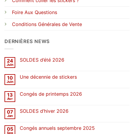
Comment coller les stickers ?
Foire Aux Questions
Conditions Générales de Vente
DERNIÈRES NEWS
SOLDES d’été 2026
24
Juin
Aucun
commentaire
sur
Une décennie de stickers
10
SOLDES
d’été
Juin
Aucun
2026
commentaire
sur
Congés de printemps 2026
13
Une
décennie
Avr
Aucun
de
commentaire
stickers
sur
SOLDES d’hiver 2026
07
Congés
de
Jan
Aucun
printemps
commentaire
2026
sur
Congés annuels septembre 2025
05
SOLDES
d’hiver
Sep