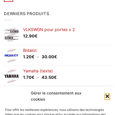
Aucun
2026
commentaire
sur
Congés
DERNIERS PRODUITS
annuels
septembre
2025
VLKSWGN pour portes x 2
12.90
€
Bidalot
Plage
1.20
€
–
30.00
€
de
prix :
Yamaha (texte)
1.20€
Plage
1.70
€
–
43.50
€
à
de
30.00€
prix :
Yamaha (logo circulaire)
Gérer le consentement aux
1.70€
Plage
2.00
€
–
25.90
€
à
cookies
de
43.50€
prix :
Pour offrir les meilleures expériences, nous utilisons des technologies
2.00€
telles que les cookies pour stocker et/ou accéder aux informations des