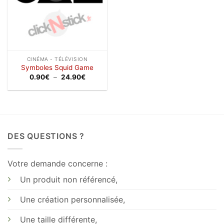
CINÉMA - TÉLÉVISION
Symboles Squid Game
Plage
0.90
€
–
24.90
€
de
prix :
0.90€
à
24.90€
DES QUESTIONS ?
Votre demande concerne :
Un produit non référencé,
Une création personnalisée,
Une taille différente,