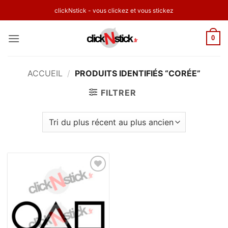
Passer
clickNstick - vous clickez et vous stickez
au
contenu
0
ACCUEIL
/
PRODUITS IDENTIFIÉS “CORÉE”
FILTRER
Ajouter
à la
wishlist