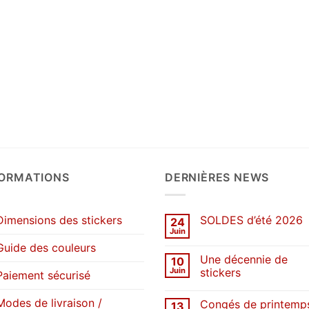
FORMATIONS
DERNIÈRES NEWS
Dimensions des stickers
SOLDES d’été 2026
24
Juin
Aucun
commentaire
Guide des couleurs
sur
Une décennie de
10
SOLDES
d’été
Juin
stickers
Paiement sécurisé
2026
Aucun
commentaire
Modes de livraison /
Congés de printemp
13
sur