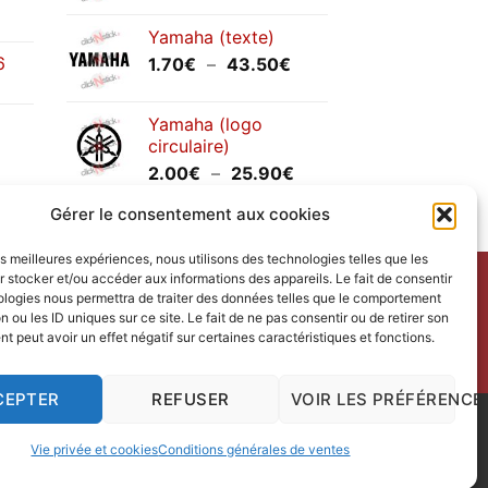
prix :
Yamaha (texte)
1.20€
6
Plage
1.70
€
–
43.50
€
à
de
30.00€
prix :
Yamaha (logo
1.70€
circulaire)
à
Plage
2.00
€
–
25.90
€
43.50€
de
Gérer le consentement aux cookies
prix :
2.00€
les meilleures expériences, nous utilisons des technologies telles que les
à
 stocker et/ou accéder aux informations des appareils. Le fait de consentir
25.90€
ntact
avec nous.
ologies nous permettra de traiter des données telles que le comportement
n ou les ID uniques sur ce site. Le fait de ne pas consentir ou de retirer son
ct us
.
 peut avoir un effet négatif sur certaines caractéristiques et fonctions.
redi.
CEPTER
REFUSER
VOIR LES PRÉFÉRENCE
 Design
|
Vie privée et cookies
Conditions générales de ventes