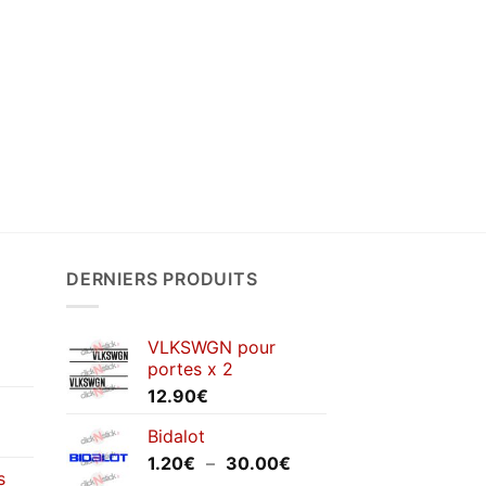
DERNIERS PRODUITS
VLKSWGN pour
portes x 2
12.90
€
Bidalot
Plage
1.20
€
–
30.00
€
s
de