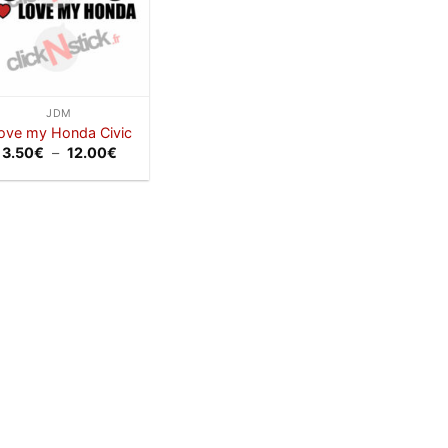
JDM
love my Honda Civic
Plage
3.50
€
–
12.00
€
de
prix :
3.50€
à
12.00€