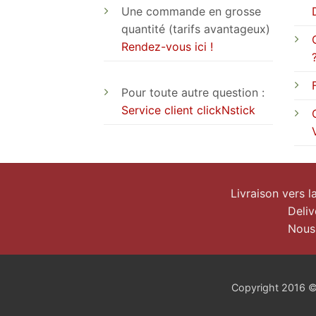
Une commande en grosse
quantité (tarifs avantageux)
Rendez-vous ici !
Pour toute autre question :
Service client clickNstick
Livraison vers 
Deliv
Nous
Copyright 2016 © c