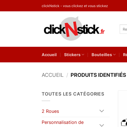
Passer
clickNstick - vous clickez et vous stickez
au
contenu
Rec
pour
Accueil
Stickers
Bouteilles
R
ACCUEIL
/
PRODUITS IDENTIFIÉS 
TOUTES LES CATÉGORIES
2 Roues
Personnalisation de