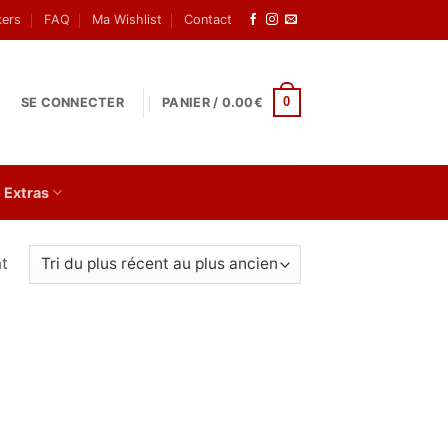
kers
FAQ
Ma Wishlist
Contact
0
SE CONNECTER
PANIER /
0.00
€
Extras
at