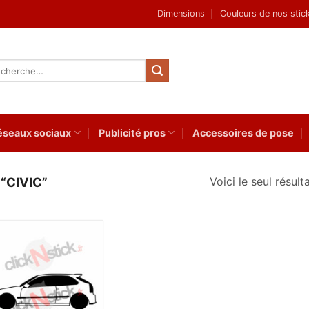
Dimensions
Couleurs de nos stic
herche
 :
éseaux sociaux
Publicité pros
Accessoires de pose
Voici le seul résult
“CIVIC”
Ajouter
à la
wishlist