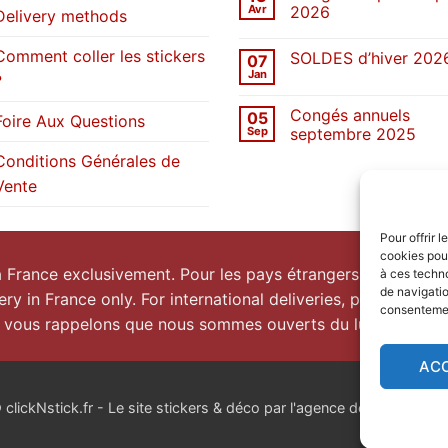
Une
Avr
2026
Delivery methods
décennie
de
Aucun
stickers
commentaire
Comment coller les stickers
SOLDES d’hiver 202
07
sur
Congés
Jan
?
Aucun
de
commentaire
printemps
sur
2026
Congés annuels
05
SOLDES
Foire Aux Questions
d’hiver
Sep
septembre 2025
2026
Aucun
Conditions Générales de
commentaire
sur
Vente
Congés
annuels
septembre
2025
Pour offrir 
cookies pour
la France exclusivement. Pour les pays étrangers, prenez
co
à ces techn
de navigatio
ery in France only. For international deliveries, please
conta
consentement
 vous rappelons que nous sommes ouverts du lundi au vend
AC
lickNstick.fr - Le site stickers & déco par l'agence de publicité
nk