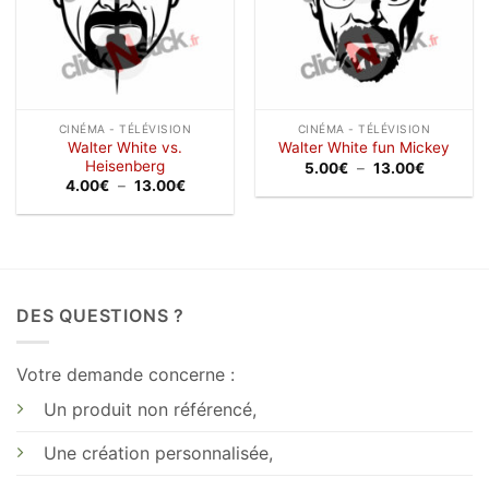
CINÉMA - TÉLÉVISION
CINÉMA - TÉLÉVISION
Walter White vs.
Walter White fun Mickey
Heisenberg
Plage
5.00
€
–
13.00
€
de
Plage
4.00
€
–
13.00
€
prix :
de
5.00€
prix :
à
4.00€
13.00€
à
13.00€
DES QUESTIONS ?
Votre demande concerne :
Un produit non référencé,
Une création personnalisée,