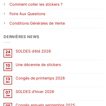
Comment coller les stickers ?
Foire Aux Questions
Conditions Générales de Vente
DERNIÈRES NEWS
SOLDES d’été 2026
24
Juin
Aucun
commentaire
sur
Une décennie de stickers
10
SOLDES
d’été
Juin
Aucun
2026
commentaire
sur
Congés de printemps 2026
13
Une
décennie
Avr
Aucun
de
commentaire
stickers
sur
SOLDES d’hiver 2026
07
Congés
de
Jan
Aucun
printemps
commentaire
2026
sur
Congés annuels septembre 2025
05
SOLDES