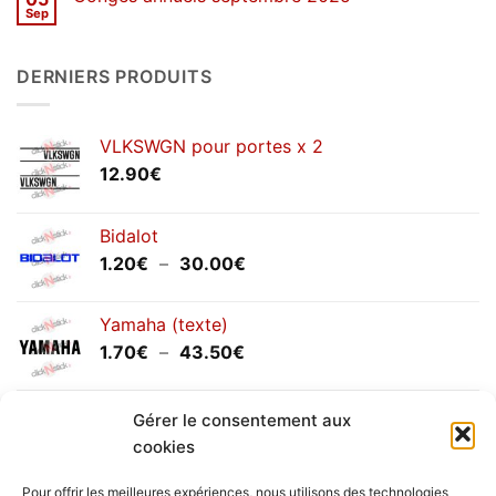
d’hiver
Sep
Aucun
2026
commentaire
sur
Congés
DERNIERS PRODUITS
annuels
septembre
2025
VLKSWGN pour portes x 2
12.90
€
Bidalot
Plage
1.20
€
–
30.00
€
de
prix :
Yamaha (texte)
1.20€
Plage
1.70
€
–
43.50
€
à
de
30.00€
prix :
Yamaha (logo circulaire)
1.70€
Gérer le consentement aux
Plage
2.00
€
–
25.90
€
à
cookies
de
43.50€
prix :
Pour offrir les meilleures expériences, nous utilisons des technologies