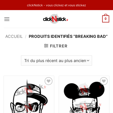
Passer
clickNstick - vous clickez et vous stickez
au
contenu
0
ACCUEIL
/
PRODUITS IDENTIFIÉS “BREAKING BAD”
FILTRER
Ajouter
Ajouter
à la
à la
wishlist
wishlist