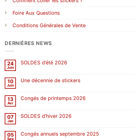
Comment coller les stickers ?
Foire Aux Questions
Conditions Générales de Vente
DERNIÈRES NEWS
SOLDES d’été 2026
24
Juin
Aucun
commentaire
sur
Une décennie de stickers
10
SOLDES
d’été
Juin
Aucun
2026
commentaire
sur
Congés de printemps 2026
13
Une
décennie
Avr
Aucun
de
commentaire
stickers
sur
SOLDES d’hiver 2026
07
Congés
de
Jan
Aucun
printemps
commentaire
2026
sur
Congés annuels septembre 2025
05
SOLDES
d’hiver
Sep