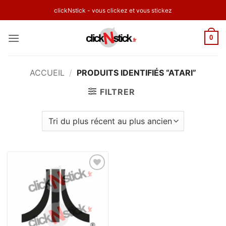
Passer
clickNstick - vous clickez et vous stickez
au
contenu
0
ACCUEIL
/
PRODUITS IDENTIFIÉS “ATARI”
FILTRER
Ajouter
à la
wishlist