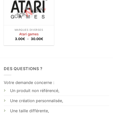
MARQUES DIVERSES
Atari games
Plage
3.00
€
–
30.00
€
de
prix :
3.00€
à
30.00€
DES QUESTIONS ?
Votre demande concerne :
Un produit non référencé,
Une création personnalisée,
Une taille différente,