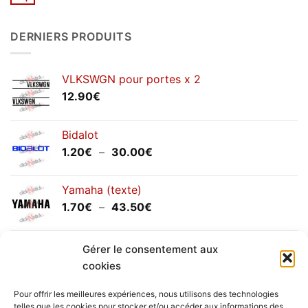
Aucun
2026
commentaire
sur
Congés
DERNIERS PRODUITS
annuels
septembre
2025
VLKSWGN pour portes x 2
12.90
€
Bidalot
Plage
1.20
€
–
30.00
€
de
prix :
Yamaha (texte)
1.20€
Plage
1.70
€
–
43.50
€
à
de
30.00€
prix :
Yamaha (logo circulaire)
Gérer le consentement aux
1.70€
Plage
2.00
€
–
25.90
€
à
cookies
de
43.50€
prix :
Pour offrir les meilleures expériences, nous utilisons des technologies
2.00€
telles que les cookies pour stocker et/ou accéder aux informations des