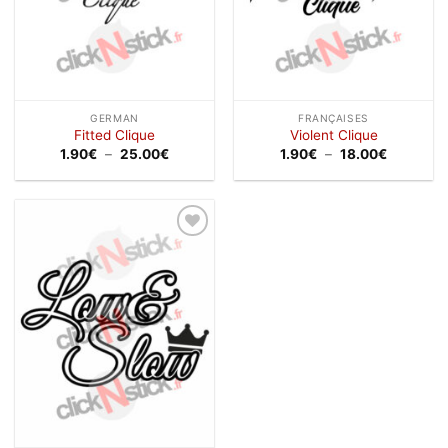
GERMAN
FRANÇAISES
Fitted Clique
Violent Clique
Plage
Plage
1.90
€
–
25.00
€
1.90
€
–
18.00
€
de
de
prix :
prix :
1.90€
1.90€
à
à
25.00€
18.00€
Ajouter
à la
wishlist