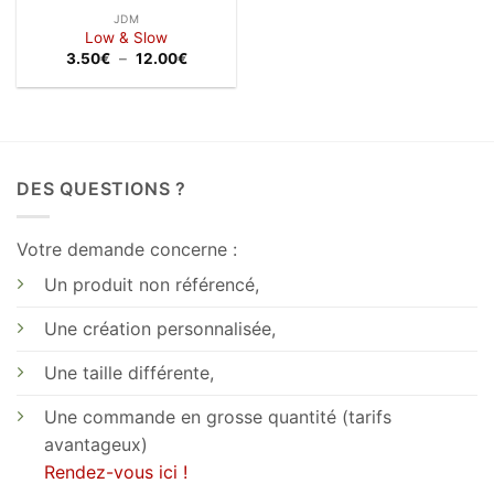
JDM
Low & Slow
Plage
3.50
€
–
12.00
€
de
prix :
3.50€
à
12.00€
DES QUESTIONS ?
Votre demande concerne :
Un produit non référencé,
Une création personnalisée,
Une taille différente,
Une commande en grosse quantité (tarifs
avantageux)
Rendez-vous ici !