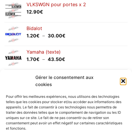
VLKSWGN pour portes x 2
12.90
€
Bidalot
Plage
1.20
€
–
30.00
€
de
prix :
Yamaha (texte)
1.20€
Plage
1.70
€
–
43.50
€
à
de
30.00€
prix :
Yamaha (logo circulaire)
1.70€
Gérer le consentement aux
Plage
2.00
€
–
25.90
€
à
cookies
de
43.50€
prix :
Pour offrir les meilleures expériences, nous utilisons des technologies
2.00€
telles que les cookies pour stocker et/ou accéder aux informations des
à
appareils. Le fait de consentir à ces technologies nous permettra de
Livraison vers la France exclusivement. Pour les pays
traiter des données telles que le comportement de navigation ou les ID
25.90€
uniques sur ce site. Le fait de ne pas consentir ou de retirer son
étrangers, prenez
contact
avec nous.
consentement peut avoir un effet négatif sur certaines caractéristiques
Delivery in France only. For international deliveries,
et fonctions.