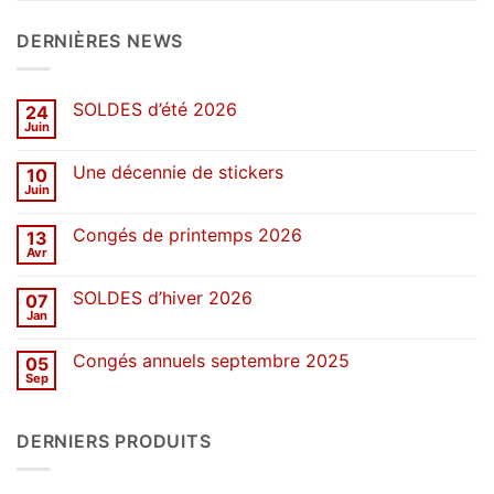
DERNIÈRES NEWS
SOLDES d’été 2026
24
Juin
Aucun
commentaire
sur
Une décennie de stickers
10
SOLDES
d’été
Juin
Aucun
2026
commentaire
sur
Congés de printemps 2026
13
Une
décennie
Avr
Aucun
de
commentaire
stickers
sur
SOLDES d’hiver 2026
07
Congés
de
Jan
Aucun
printemps
commentaire
2026
sur
Congés annuels septembre 2025
05
SOLDES
d’hiver
Sep
Aucun
2026
commentaire
sur
Congés
DERNIERS PRODUITS
annuels
septembre
2025