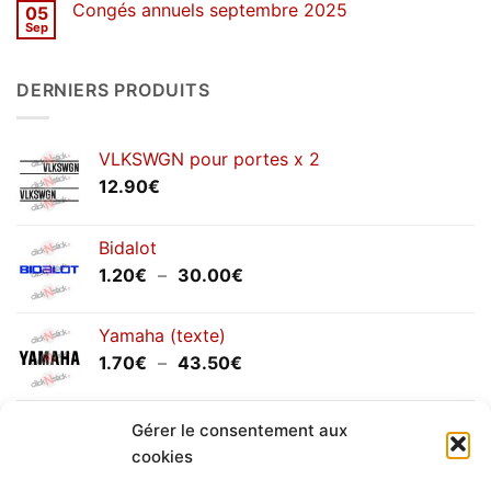
Congés annuels septembre 2025
05
SOLDES
d’hiver
Sep
Aucun
2026
commentaire
sur
Congés
DERNIERS PRODUITS
annuels
septembre
2025
VLKSWGN pour portes x 2
12.90
€
Bidalot
Plage
1.20
€
–
30.00
€
de
prix :
Yamaha (texte)
1.20€
Plage
1.70
€
–
43.50
€
à
de
30.00€
prix :
Yamaha (logo circulaire)
1.70€
Gérer le consentement aux
Plage
2.00
€
–
25.90
€
à
cookies
de
43.50€