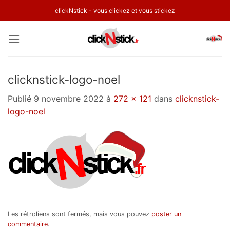
Passer
clickNstick - vous clickez et vous stickez
au
contenu
clicknstick-logo-noel
Publié
9 novembre 2022
à
272 × 121
dans
clicknstick-
logo-noel
Les rétroliens sont fermés, mais vous pouvez
poster un
commentaire
.