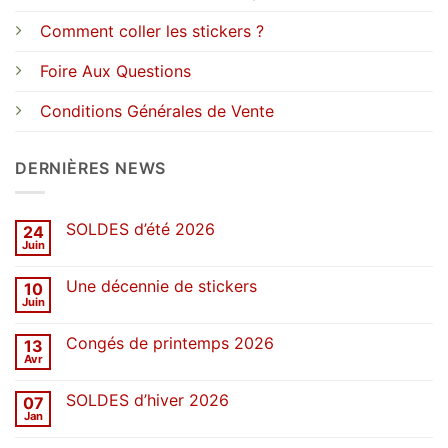
Comment coller les stickers ?
Foire Aux Questions
Conditions Générales de Vente
DERNIÈRES NEWS
SOLDES d’été 2026
24
Juin
Aucun
commentaire
sur
Une décennie de stickers
10
SOLDES
d’été
Juin
Aucun
2026
commentaire
sur
Congés de printemps 2026
13
Une
décennie
Avr
Aucun
de
commentaire
stickers
sur
SOLDES d’hiver 2026
07
Congés
de
Jan
Aucun
printemps
commentaire
2026
sur