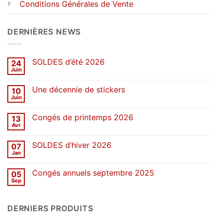
Conditions Générales de Vente
DERNIÈRES NEWS
SOLDES d’été 2026
24
Juin
Aucun
commentaire
sur
Une décennie de stickers
10
SOLDES
d’été
Juin
Aucun
2026
commentaire
sur
Congés de printemps 2026
13
Une
décennie
Avr
Aucun
de
commentaire
stickers
sur
SOLDES d’hiver 2026
07
Congés
de
Jan
Aucun
printemps
commentaire
2026
sur
Congés annuels septembre 2025
05
SOLDES
d’hiver
Sep
Aucun
2026
commentaire
sur
Congés
DERNIERS PRODUITS
annuels
septembre