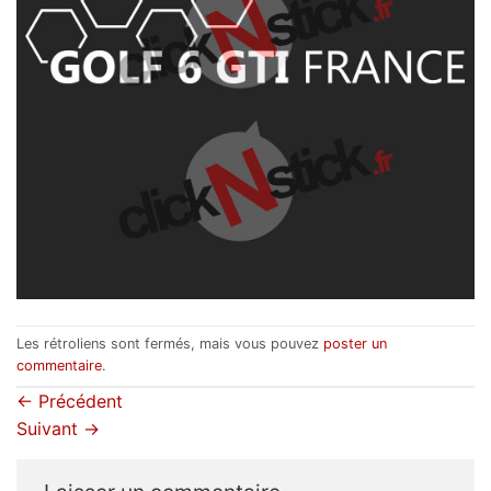
Les rétroliens sont fermés, mais vous pouvez
poster un
commentaire
.
←
Précédent
Suivant
→