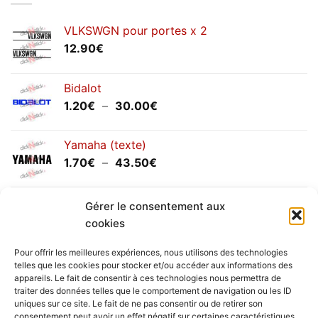
2025
VLKSWGN pour portes x 2
12.90
€
Bidalot
Plage
1.20
€
–
30.00
€
de
prix :
Yamaha (texte)
1.20€
Plage
1.70
€
–
43.50
€
à
de
30.00€
prix :
Yamaha (logo circulaire)
1.70€
Gérer le consentement aux
Plage
2.00
€
–
25.90
€
à
cookies
de
43.50€
prix :
Pour offrir les meilleures expériences, nous utilisons des technologies
2.00€
telles que les cookies pour stocker et/ou accéder aux informations des
à
appareils. Le fait de consentir à ces technologies nous permettra de
Livraison vers la France exclusivement. Pour les pays
traiter des données telles que le comportement de navigation ou les ID
25.90€
uniques sur ce site. Le fait de ne pas consentir ou de retirer son
étrangers, prenez
contact
avec nous.
consentement peut avoir un effet négatif sur certaines caractéristiques