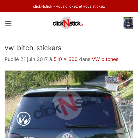
Passer
clickNstick - vous clickez et vous stickez
au
contenu
vw-bitch-stickers
Publié
21 juin 2017
à
510 × 600
dans
VW bitches