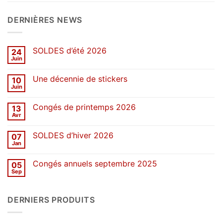
DERNIÈRES NEWS
SOLDES d’été 2026
24
Juin
Aucun
commentaire
sur
Une décennie de stickers
10
SOLDES
d’été
Juin
Aucun
2026
commentaire
sur
Congés de printemps 2026
13
Une
décennie
Avr
Aucun
de
commentaire
stickers
sur
SOLDES d’hiver 2026
07
Congés
de
Jan
Aucun
printemps
commentaire
2026
sur
Congés annuels septembre 2025
05
SOLDES
d’hiver
Sep
Aucun
2026
commentaire
sur
Congés
DERNIERS PRODUITS
annuels
septembre
2025