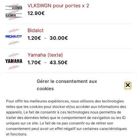
VLKSWGN pour portes x 2
12.90
€
Bidalot
Plage
1.20
€
–
30.00
€
de
prix :
Yamaha (texte)
1.20€
Plage
1.70
€
–
43.50
€
à
de
30.00€
prix :
Yamaha (logo circulaire)
1.70€
Gérer le consentement aux
Plage
2.00
€
–
25.90
€
à
cookies
de
43.50€
prix :
Pour offrir les meilleures expériences, nous utilisons des technologies
2.00€
telles que les cookies pour stocker et/ou accéder aux informations des
à
appareils. Le fait de consentir à ces technologies nous permettra de
Livraison vers la France exclusivement. Pour les pays
traiter des données telles que le comportement de navigation ou les ID
25.90€
uniques sur ce site. Le fait de ne pas consentir ou de retirer son
étrangers, prenez
contact
avec nous.
consentement peut avoir un effet négatif sur certaines caractéristiques
Delivery in France only. For international deliveries,
et fonctions.