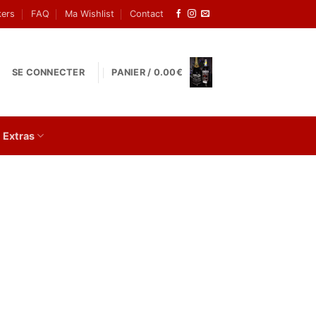
kers
FAQ
Ma Wishlist
Contact
SE CONNECTER
PANIER /
0.00
€
Extras