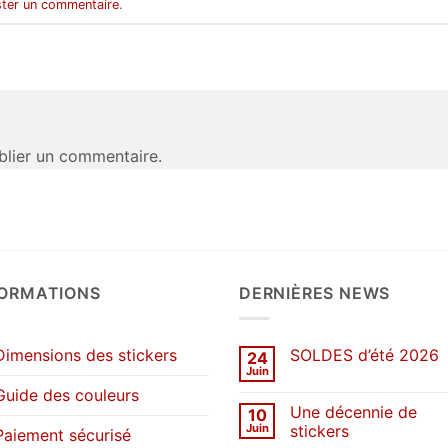
ter un commentaire
.
lier un commentaire.
FORMATIONS
DERNIÈRES NEWS
Dimensions des stickers
SOLDES d’été 2026
24
Juin
Aucun
commentaire
Guide des couleurs
sur
Une décennie de
10
SOLDES
d’été
Juin
stickers
Paiement sécurisé
2026