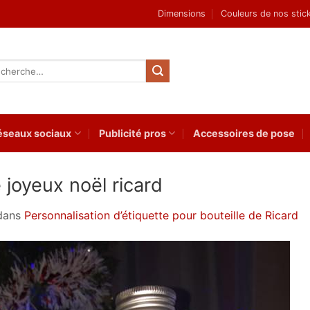
Dimensions
Couleurs de nos stic
herche
 :
éseaux sociaux
Publicité pros
Accessoires de pose
 joyeux noël ricard
dans
Personnalisation d’étiquette pour bouteille de Ricard