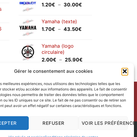
Plage
1.20
€
–
30.00
€
s
de
prix :
Yamaha (texte)
1.20€
6
Plage
1.70
€
–
43.50
€
à
de
30.00€
prix :
Yamaha (logo
1.70€
circulaire)
à
Plage
2.00
€
–
25.90
€
43.50€
de
Gérer le consentement aux cookies
prix :
2.00€
les meilleures expériences, nous utilisons des technologies telles que les
à
 stocker et/ou accéder aux informations des appareils. Le fait de consentir
25.90€
ntact
avec nous.
ologies nous permettra de traiter des données telles que le comportement
n ou les ID uniques sur ce site. Le fait de ne pas consentir ou de retirer son
ct us
.
 peut avoir un effet négatif sur certaines caractéristiques et fonctions.
redi.
CEPTER
REFUSER
VOIR LES PRÉFÉRENCE
 Design
|