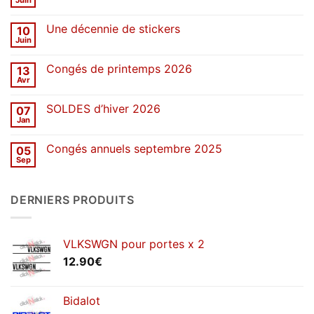
Juin
Aucun
commentaire
sur
Une décennie de stickers
10
SOLDES
d’été
Juin
Aucun
2026
commentaire
sur
Congés de printemps 2026
13
Une
décennie
Avr
Aucun
de
commentaire
stickers
sur
SOLDES d’hiver 2026
07
Congés
de
Jan
Aucun
printemps
commentaire
2026
sur
Congés annuels septembre 2025
05
SOLDES
d’hiver
Sep
Aucun
2026
commentaire
sur
Congés
DERNIERS PRODUITS
annuels
septembre
2025
VLKSWGN pour portes x 2
12.90
€
Bidalot