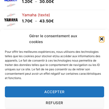
Plage
1.20
€
–
30.00
€
de
prix :
Yamaha (texte)
1.20€
Plage
1.70
€
–
43.50
€
à
de
30.00€
prix :
Yamaha (logo circulaire)
1.70€
Gérer le consentement aux
Plage
2.00
€
–
25.90
€
à
cookies
de
43.50€
prix :
Pour offrir les meilleures expériences, nous utilisons des technologies
2.00€
telles que les cookies pour stocker et/ou accéder aux informations des
à
appareils. Le fait de consentir à ces technologies nous permettra de
Livraison vers la France exclusivement. Pour les pays
traiter des données telles que le comportement de navigation ou les ID
25.90€
uniques sur ce site. Le fait de ne pas consentir ou de retirer son
étrangers, prenez
contact
avec nous.
consentement peut avoir un effet négatif sur certaines caractéristiques
Delivery in France only. For international deliveries,
et fonctions.
please
contact us
.
Nous vous rappelons que nous sommes ouverts du
ACCEPTER
lundi au vendredi.
REFUSER