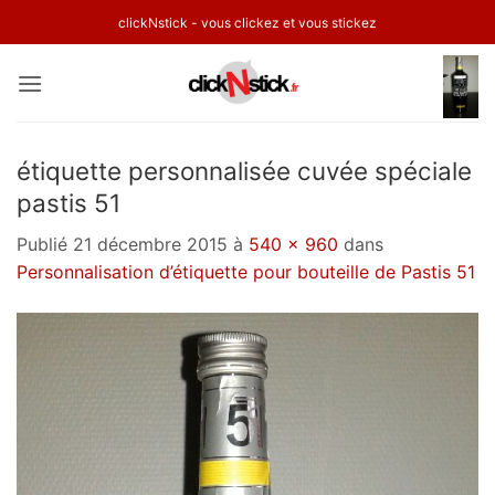
Passer
clickNstick - vous clickez et vous stickez
au
contenu
étiquette personnalisée cuvée spéciale
pastis 51
Publié
21 décembre 2015
à
540 × 960
dans
Personnalisation d’étiquette pour bouteille de Pastis 51