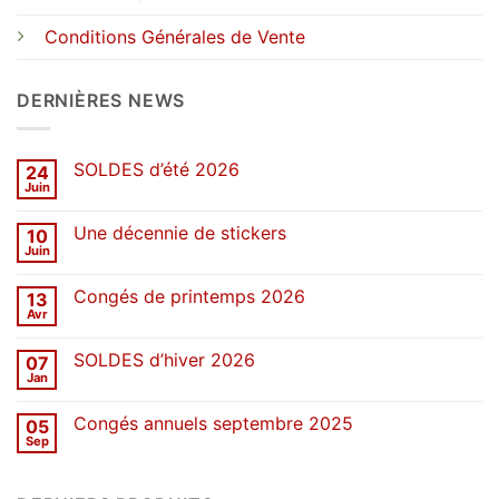
Conditions Générales de Vente
DERNIÈRES NEWS
SOLDES d’été 2026
24
Juin
Aucun
commentaire
sur
Une décennie de stickers
10
SOLDES
d’été
Juin
Aucun
2026
commentaire
sur
Congés de printemps 2026
13
Une
décennie
Avr
Aucun
de
commentaire
stickers
sur
SOLDES d’hiver 2026
07
Congés
de
Jan
Aucun
printemps
commentaire
2026
sur
Congés annuels septembre 2025
05
SOLDES
d’hiver
Sep
Aucun
2026
commentaire
sur
Congés