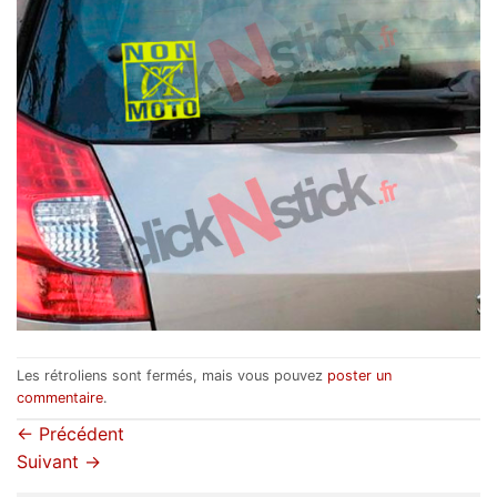
Les rétroliens sont fermés, mais vous pouvez
poster un
commentaire
.
←
Précédent
Suivant
→