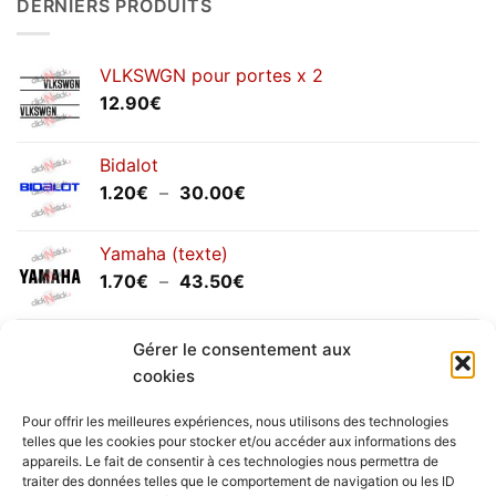
DERNIERS PRODUITS
annuels
septembre
2025
VLKSWGN pour portes x 2
12.90
€
Bidalot
Plage
1.20
€
–
30.00
€
de
prix :
Yamaha (texte)
1.20€
Plage
1.70
€
–
43.50
€
à
de
30.00€
prix :
Yamaha (logo circulaire)
1.70€
Gérer le consentement aux
Plage
2.00
€
–
25.90
€
à
cookies
de
43.50€
prix :
Pour offrir les meilleures expériences, nous utilisons des technologies
2.00€
telles que les cookies pour stocker et/ou accéder aux informations des
à
appareils. Le fait de consentir à ces technologies nous permettra de
Livraison vers la France exclusivement. Pour les pays
traiter des données telles que le comportement de navigation ou les ID
25.90€