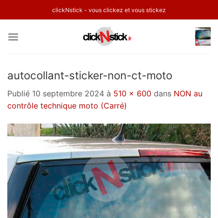
Passer
clickNstick - vous clickez et vous stickez
au
contenu
autocollant-sticker-non-ct-moto
Publié
10 septembre 2024
à
510 × 600
dans
NON au
contrôle technique moto (Carré)