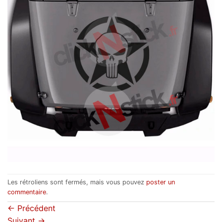
Les rétroliens sont fermés, mais vous pouvez
poster un
commentaire
.
←
Précédent
Suivant
→