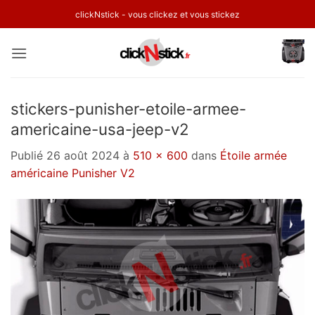
Passer
clickNstick - vous clickez et vous stickez
au
contenu
stickers-punisher-etoile-armee-
americaine-usa-jeep-v2
Publié
26 août 2024
à
510 × 600
dans
Étoile armée
américaine Punisher V2