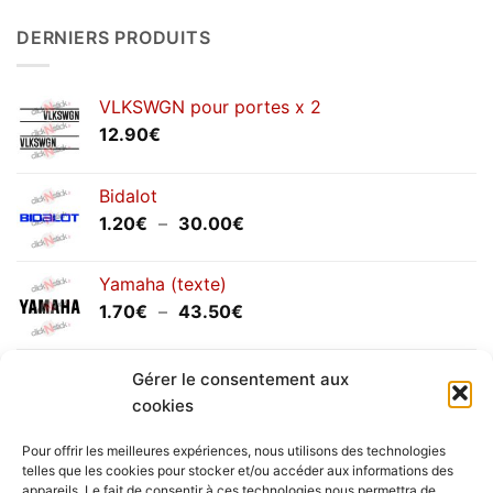
sur
Congés
DERNIERS PRODUITS
annuels
septembre
2025
VLKSWGN pour portes x 2
12.90
€
Bidalot
Plage
1.20
€
–
30.00
€
de
prix :
Yamaha (texte)
1.20€
Plage
1.70
€
–
43.50
€
à
de
30.00€
prix :
Yamaha (logo circulaire)
1.70€
Gérer le consentement aux
Plage
2.00
€
–
25.90
€
à
cookies
de
43.50€
prix :
Pour offrir les meilleures expériences, nous utilisons des technologies
2.00€
telles que les cookies pour stocker et/ou accéder aux informations des
à
appareils. Le fait de consentir à ces technologies nous permettra de