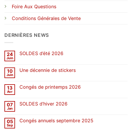
Foire Aux Questions
Conditions Générales de Vente
DERNIÈRES NEWS
SOLDES d’été 2026
24
Juin
Aucun
commentaire
sur
Une décennie de stickers
10
SOLDES
d’été
Juin
Aucun
2026
commentaire
sur
Congés de printemps 2026
13
Une
décennie
Avr
Aucun
de
commentaire
stickers
sur
SOLDES d’hiver 2026
07
Congés
de
Jan
Aucun
printemps
commentaire
2026
sur
Congés annuels septembre 2025
05
SOLDES
d’hiver
Sep
Aucun
2026
commentaire