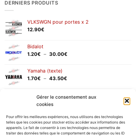
DERNIERS PRODUITS
annuels
septembre
2025
VLKSWGN pour portes x 2
12.90
€
Bidalot
Plage
1.20
€
–
30.00
€
de
prix :
Yamaha (texte)
1.20€
Plage
1.70
€
–
43.50
€
à
de
30.00€
prix :
Yamaha (logo circulaire)
1.70€
Gérer le consentement aux
Plage
2.00
€
–
25.90
€
à
cookies
de
43.50€
prix :
Pour offrir les meilleures expériences, nous utilisons des technologies
2.00€
telles que les cookies pour stocker et/ou accéder aux informations des
à
appareils. Le fait de consentir à ces technologies nous permettra de
Livraison vers la France exclusivement. Pour les pays
traiter des données telles que le comportement de navigation ou les ID
25.90€