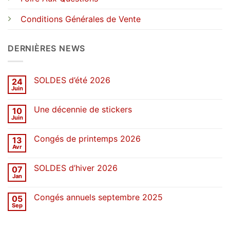
Conditions Générales de Vente
DERNIÈRES NEWS
SOLDES d’été 2026
24
Juin
Aucun
commentaire
sur
Une décennie de stickers
10
SOLDES
d’été
Juin
Aucun
2026
commentaire
sur
Congés de printemps 2026
13
Une
décennie
Avr
Aucun
de
commentaire
stickers
sur
SOLDES d’hiver 2026
07
Congés
de
Jan
Aucun
printemps
commentaire
2026
sur
Congés annuels septembre 2025
05
SOLDES
d’hiver
Sep
Aucun
2026
commentaire
sur
Congés