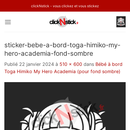
Passer
clickNstick - vous clickez et vous stickez
au
contenu
sticker-bebe-a-bord-toga-himiko-my-
hero-academia-fond-sombre
Publié
22 janvier 2024
à
510 × 600
dans
Bébé à bord
Toga Himiko My Hero Academia (pour fond sombre)