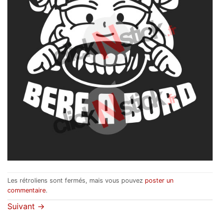
Les rétroliens sont fermés, mais vous pouvez
poster un
commentaire
.
Suivant
→